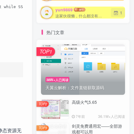
t while SSL handshaking, client: 192.168.2.1, server: 0.
yun9869
1
这家伙很懒，什么都没有写...
热门文章
TOP1
38W+人已阅读
天翼云解析：文件直链获取源码
高级火气5.65
TOP2
7年前
36.1W+人已阅读
剑灵免费通用宏——全部游
TOP3
的静态资源无
戏都可以用