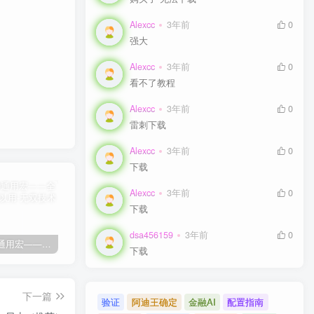
Alexcc
3年前
0
强大
Alexcc
3年前
0
看不了教程
Alexcc
3年前
0
雷刺下载
Alexcc
3年前
0
下载
Alexcc
3年前
0
下载
dsa456159
3年前
0
剑灵免费通用宏——全部游戏都可以用
剑灵免费自动勇猛-刷花宏
剑灵高级版御剑剑士（第三派系）8.03
卡
下载
下一篇
验证
阿迪王确定
金融AI
配置指南