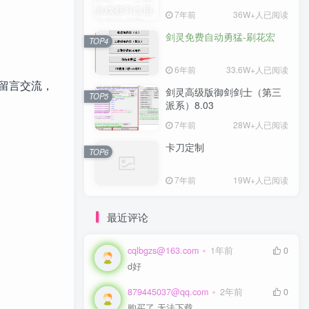
7年前
36W+人已阅读
剑灵免费自动勇猛-刷花宏
TOP4
6年前
33.6W+人已阅读
留言交流，
剑灵高级版御剑剑士（第三
TOP5
派系）8.03
7年前
28W+人已阅读
卡刀定制
TOP6
7年前
19W+人已阅读
最近评论
cqlbgzs@163.com
1年前
0
d好
879445037@qq.com
2年前
0
购买了 无法下载