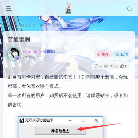
首页
剑灵卡刀
刺客
雷刺
正文
普通雷刺
Fatmouse
关注
私信
7年前更新
2
7667
0
剑灵雷刺卡刀宏，自己测试伤害！！别问我哪个宏高，会玩
都高，看你喜欢哪个模式。
第一次所有的用户，购买后不会使用，请联系站长，或者加
群咨询。