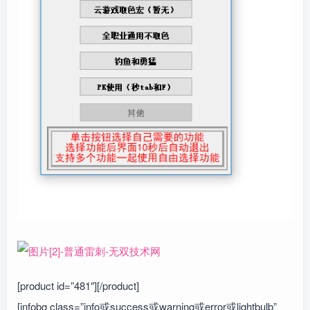
[product id=”481″][/product]
[infobg class=”info或success或warning或error或lightbulb”