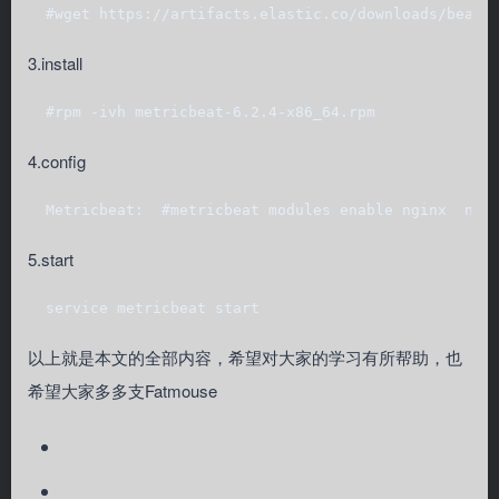
  #wget https://artifacts.elastic.co/downloads/beats
3.install
  #rpm -ivh metricbeat-6.2.4-x86_64.rpm
4.config
  Metricbeat:  #metricbeat modules enable nginx  ngi
5.start
  service metricbeat start  
以上就是本文的全部内容，希望对大家的学习有所帮助，也
希望大家多多支Fatmouse