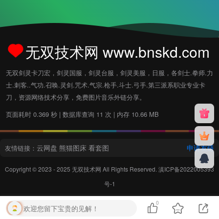
无双技术网 www.bnskd.com
无双剑灵卡刀宏，剑灵国服，剑灵台服，剑灵美服，日服，各剑士.拳师.力
士.刺客..气功.召唤.灵剑.咒术.气宗.枪手.斗士.弓手.第三派系职业专业卡
刀，资源网络技术分享，免费图片音乐外链分享。
页面耗时 0.369 秒 | 数据库查询 11 次 | 内存 10.66 MB
云网盘
熊猫图床
看套图
申请友链
友情链接：
Copyright © 2023 - 2025
无双技术网
All Rights Reserved.
滇ICP备2022005393
号-1
0
欢迎您留下宝贵的见解！