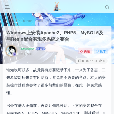
首页
The server
Linux
正文
Windows上安装Apache2、PHP5、MySQL5及
与Resin配合实现多系统之整合
Fatmouse
关注
私信
7年前发布
0
1131
0
谁知坎坷颇多，故觉得有必要记录下来，一来为了备忘，二
来希望对后来者有所助益，避免走不必要的弯路。本人的安
装操作过程也参考了很多前辈们的经验，在此一并表示感
谢。
另外在进入正题前，再说几句题外话。下文的安装整合在
Apache2.2、PHP5、MySQL5、resin-3.1.10上测试通过，但