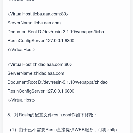
<VirtualHost tieba.aaa.com:80>
ServerName tieba.aaa.com
DocumentRoot D:/dev/resin-3.1.10/webapps/tieba
ResinConfigServer 127.0.0.1 6800
</VirtualHost>
<VirtualHost zhidao.aaa.com:80>
ServerName zhidao.aaa.com
DocumentRoot D:/dev/resin-3.1.10/webapps/zhidao
ResinConfigServer 127.0.0.1 6800
</VirtualHost>
5、对Resin的配置文件resin.conf作如下修改：
（1）由于已不需要Resin直接提供WEB服务，可将<http