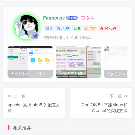
Fatmouse
关注
0
5400
8
734
1475W+
这家伙很懒，什么都没有写...
天翼云解析：文件直链获取源码
高级火气5.65
上一篇
下一篇
apache 支持 php5 的配置方
CentOS 5.1下跑Mono和
法
Asp.net的实现方法
相关推荐