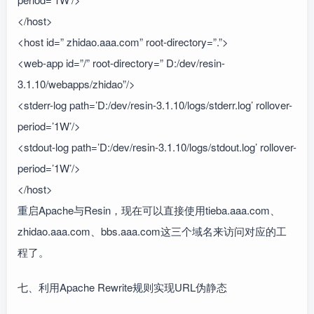
</host>
<host id=” zhidao.aaa.com” root-directory=”.”>
<web-app id=”/” root-directory=” D:/dev/resin-
3.1.10/webapps/zhidao”/>
<stderr-log path=’D:/dev/resin-3.1.10/logs/stderr.log’ rollover-
period=’1W’/>
<stdout-log path=’D:/dev/resin-3.1.10/logs/stdout.log’ rollover-
period=’1W’/>
</host>
重启Apache与Resin，现在可以直接使用tieba.aaa.com、
zhidao.aaa.com、bbs.aaa.com这三个域名来访问对应的工
程了。
七、利用Apache Rewrite规则实现URL伪静态