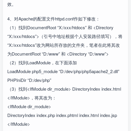
效。
4、对Apache的配置文件httpd.conf作如下修改：
（1）找到DocumentRoot “X:/xxx/htdocs” 和 <Directory
“X:/xxx/htdocs”>（引号中地址根据个人安装路径填写），将
“X:/xxx/htdocs”改为网站所存放的文件夹，笔者在此将其改
为DocumentRoot “D:/www” 和 <Directory “D:/www”>
（2）找到LoadModule，在下面添加
LoadModule php5_module “D:/dev/php/php5apache2_2.dll”
PHPIniDir “D:/dev/php”
（3）找到<IfModule dir_module> DirectoryIndex index.html
</IfModule>，将其改为：
<IfModule dir_module>
DirectoryIndex index.php index.phtml index.html index.jsp
</IfModule>