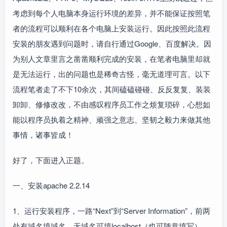
考虑到每个人电脑本身运行环境的差异，并不能保证按照笔
者的流程可以顺利在各个电脑上安装运行。因此按照此流程
安装的朋友遇到问题时，请自行通过Google、百度解决。因
为别人文章里言之凿凿顺利完成的安装，在笔者电脑里却就
是无法运行，出的问题也是稀奇古怪，毫无道理可言。以下
流程笔者走了不下10余次，其间磕磕碰碰、反反复复、装装
卸卸、修修改改，不由感叹程序员工作之烦复琐碎，心想如
能以程序员执着之精神、顽强之意志、坚韧之毅力来做其他
事情，诸事皆成！
好了，下面进入正题。
一、安装apache 2.2.14
1、运行安装程序，一路“Next”到“Server Information”，前两
处有域名填域名，无域名可填localhost（也可随意填写），