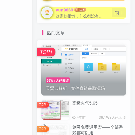
yun9869
yun9869
1
1
这家伙很懒，什么都没有写...
这家伙很懒，什么都没有写...
热门文章
TOP1
TOP1
art,            unsigned long stack_size,            i
38W+人已阅读
38W+人已阅读
天翼云解析：文件直链获取源码
天翼云解析：文件直链获取源码
高级火气5.65
高级火气5.65
TOP2
TOP2
7年前
7年前
36.1W+人已阅读
36.1W+人已阅读
剑灵免费通用宏——全部游
剑灵免费通用宏——全部游
TOP3
TOP3
戏都可以用
戏都可以用