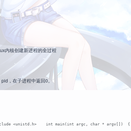
 pid，在子进程中返回0。
clude <unistd.h>    int main(int argc, char * argv[])  {