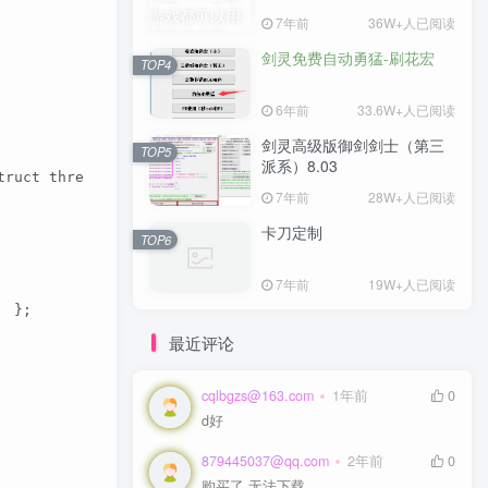
7年前
7年前
36W+人已阅读
36W+人已阅读
剑灵免费自动勇猛-刷花宏
剑灵免费自动勇猛-刷花宏
TOP4
TOP4
6年前
6年前
33.6W+人已阅读
33.6W+人已阅读
剑灵高级版御剑剑士（第三
剑灵高级版御剑剑士（第三
TOP5
TOP5
派系）8.03
派系）8.03
    struct thread_info *ti;    int node = tsk_fork_ge
7年前
7年前
28W+人已阅读
28W+人已阅读
卡刀定制
卡刀定制
TOP6
TOP6
7年前
7年前
19W+人已阅读
19W+人已阅读
  };  
最近评论
cqlbgzs@163.com
cqlbgzs@163.com
1年前
1年前
0
0
d好
d好
879445037@qq.com
879445037@qq.com
2年前
2年前
0
0
购买了 无法下载
购买了 无法下载