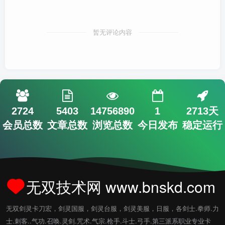
暂无评论内容
2724
5403
14756890
1
2713天
会员总数
文章总数
浏览总数
今日发布
稳定运行
无双技术网 www.bnskd.com
无双剑灵卡刀宏，剑灵国服，剑灵台服，剑灵美服，日服，各剑士.拳师.力
士.刺客..气功.召唤.灵剑.咒术.气宗.枪手.斗士.弓手.第三派系职业专业卡