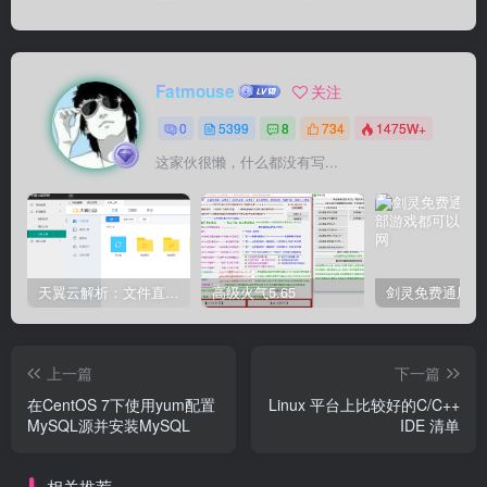
Fatmouse
关注
0
5399
8
734
1475W+
这家伙很懒，什么都没有写...
天翼云解析：文件直链获取源码
高级火气5.65
上一篇
下一篇
在CentOS 7下使用yum配置
Linux 平台上比较好的C/C++
MySQL源并安装MySQL
IDE 清单
相关推荐