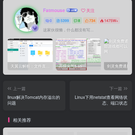
Fatmouse
关注
0
5399
8
734
1475W+
这家伙很懒，什么都没有写...
天翼云解析：文件直链获取源码
高级火气5.65
上一篇
下一篇
linux解决Tomcat内存溢出的
Linux下用netstat查看网络状
问题
态、端口状态
相关推荐