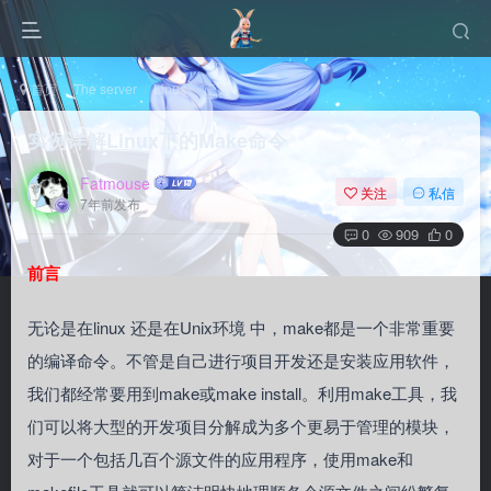
首页
The server
Linux
正文
实例详解Linux下的Make命令
Fatmouse
关注
私信
7年前发布
0
909
0
前言
无论是在linux 还是在Unix环境 中，make都是一个非常重要
的编译命令。不管是自己进行项目开发还是安装应用软件，
我们都经常要用到make或make install。利用make工具，我
们可以将大型的开发项目分解成为多个更易于管理的模块，
对于一个包括几百个源文件的应用程序，使用make和