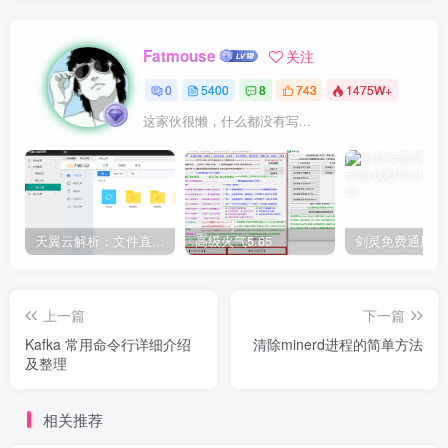
Fatmouse
关注
0
5400
8
743
1475W+
这家伙很懒，什么都没有写...
天翼云解析：文件直链获取源码
高级火气5.65
上一篇
下一篇
Kafka 常用命令行详细介绍
清除minerd进程的简单方法
及整理
相关推荐