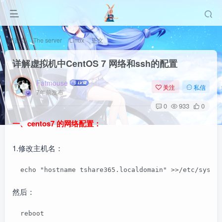
首页
The server
Linux
正文
详解虚拟机中CentOS 7 网络和ssh的配置
Fatmouse
关注
私信
7年前发布
0
933
0
一、centos7 的网络配置：
1.修改主机名：
  echo "hostname tshare365.localdomain" >>/etc/sysco
然后：
  reboot