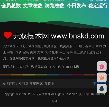
会员总数
文章总数
浏览总数
今日发布
稳定运行
无双技术网 www.bnskd.com
无双剑灵卡刀宏，剑灵国服，剑灵台服，剑灵美服，日服，各剑士.拳师.力
士.刺客..气功.召唤.灵剑.咒术.气宗.枪手.斗士.弓手.第三派系职业专业卡
刀，资源网络技术分享，免费图片音乐外链分享。
页面耗时 0.474 秒 | 数据库查询 11 次 | 内存 10.67 MB
云网盘
熊猫图床
看套图
申请友链
友情链接：
Copyright © 2023 - 2025
无双技术网
All Rights Reserved.
滇ICP备2022005393
号-1