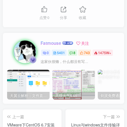
点赞
0
分享
收藏
Fatmouse
关注
0
5401
8
743
1475W+
这家伙很懒，什么都没有写...
天翼云解析：文件直链获取源码
高级火气5.65
上一篇
下一篇
VMware下CentOS 6.7安装
Linux与windows文件传输详