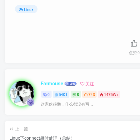
Linux
点赞
0
Fatmouse
关注
0
5401
8
743
1475W+
这家伙很懒，什么都没有写...
上一篇
Linux下connect超时处理（总结）