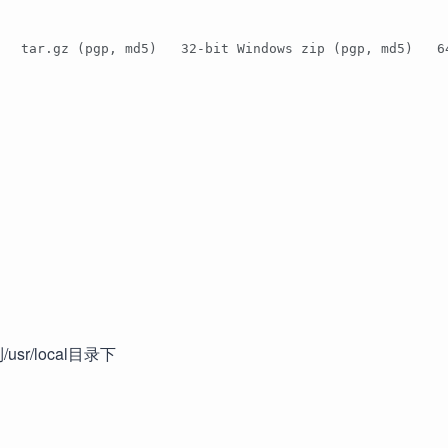
   tar.gz (pgp, md5)   32-bit Windows zip (pgp, md5)   6
统.
.
/usr/local目录下