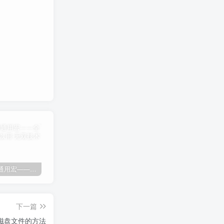
剑灵免费通用宏——全部游戏都可以用
剑灵免费自动勇猛-刷花宏
剑灵高级版御剑剑士（第三派系）8.03
卡
下一篇
虚拟磁盘文件的方法