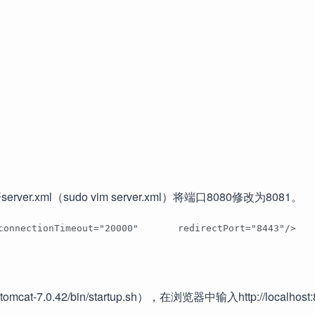
，打开server.xml（sudo vim server.xml）将端口8080修改为8081。
connectionTimeout="20000"       redirectPort="8443"/> 
omcat-7.0.42/bin/startup.sh），在浏览器中输入http://localhost