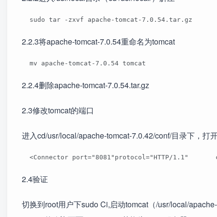
  sudo tar -zxvf apache-tomcat-7.0.54.tar.gz 
2.2.3将apache-tomcat-7.0.54重命名为tomcat
  mv apache-tomcat-7.0.54 tomcat 
2.2.4删除apache-tomcat-7.0.54.tar.gz
2.3修改tomcat的端口
进入cd/usr/local/apache-tomcat-7.0.42/conf/目录下
  <Connector port="8081"protocol="HTTP/1.1"       
2.4验证
切换到root用户下sudo Ci,启动tomcat（/usr/local/apache-t