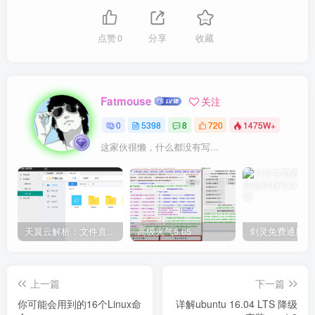
点赞
0
分享
收藏
Fatmouse
关注
0
5398
8
720
1475W+
这家伙很懒，什么都没有写...
天翼云解析：文件直链获取源码
高级火气5.65
上一篇
下一篇
你可能会用到的16个Linux命
详解ubuntu 16.04 LTS 降级