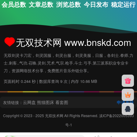
会员总数
文章总数
浏览总数
今日发布
稳定运行
无双技术网 www.bnskd.com
无双剑灵卡刀宏，剑灵国服，剑灵台服，剑灵美服，日服，各剑士.拳师.力
士.刺客..气功.召唤.灵剑.咒术.气宗.枪手.斗士.弓手.第三派系职业专业卡
刀，资源网络技术分享，免费图片音乐外链分享。
页面耗时 0.244 秒 | 数据库查询 9 次 | 内存 10.66 MB
云网盘
熊猫图床
看套图
申请友链
友情链接：
Copyright © 2023 - 2025
无双技术网
All Rights Reserved.
滇ICP备2022005393
号-1
0