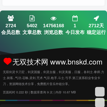
2724
5402
14756168
1
2712天
会员总数
文章总数
浏览总数
今日发布
稳定运行
无双技术网 www.bnskd.com
无双剑灵卡刀宏，剑灵国服，剑灵台服，剑灵美服，日服，各剑士.拳师.力
士.刺客..气功.召唤.灵剑.咒术.气宗.枪手.斗士.弓手.第三派系职业专业卡
刀，资源网络技术分享，免费图片音乐外链分享。
页面耗时 0.222 秒 | 数据库查询 9 次 | 内存 10.67 MB