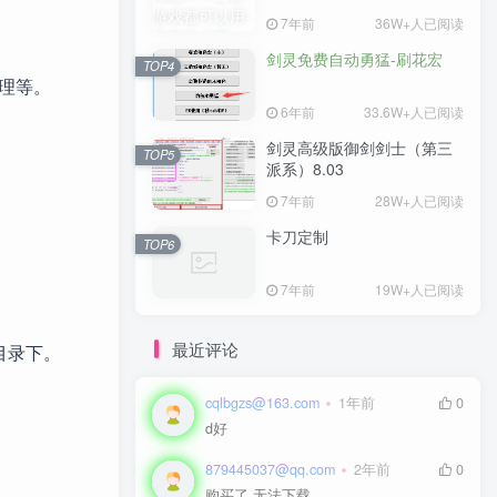
7年前
7年前
36W+人已阅读
36W+人已阅读
剑灵免费自动勇猛-刷花宏
剑灵免费自动勇猛-刷花宏
TOP4
TOP4
管理等。
6年前
6年前
33.6W+人已阅读
33.6W+人已阅读
剑灵高级版御剑剑士（第三
剑灵高级版御剑剑士（第三
TOP5
TOP5
派系）8.03
派系）8.03
7年前
7年前
28W+人已阅读
28W+人已阅读
卡刀定制
卡刀定制
TOP6
TOP6
7年前
7年前
19W+人已阅读
19W+人已阅读
最近评论
w目录下。
cqlbgzs@163.com
cqlbgzs@163.com
1年前
1年前
0
0
d好
d好
879445037@qq.com
879445037@qq.com
2年前
2年前
0
0
购买了 无法下载
购买了 无法下载