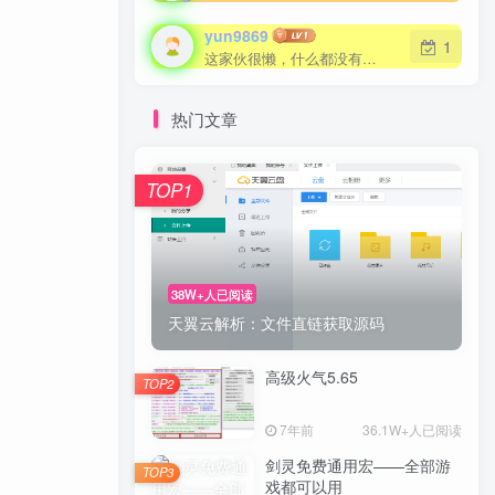
yun9869
yun9869
1
1
这家伙很懒，什么都没有写...
这家伙很懒，什么都没有写...
热门文章
TOP1
TOP1
38W+人已阅读
38W+人已阅读
天翼云解析：文件直链获取源码
天翼云解析：文件直链获取源码
高级火气5.65
高级火气5.65
TOP2
TOP2
7年前
7年前
36.1W+人已阅读
36.1W+人已阅读
剑灵免费通用宏——全部游
剑灵免费通用宏——全部游
TOP3
TOP3
戏都可以用
戏都可以用