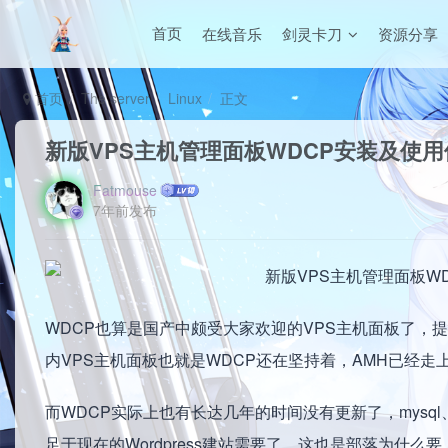
在线音乐
剑灵卡刀
资源分享
首页
首页
The server
Linux
正文
新版VPS主机管理面板WDCP安装及使用
Fatmouse
7年前发布
WDCP也算是国产中颇受大家欢迎的VPS主机面板了，提供了n
内VPS主机面板也就是WDCP还在坚持着，AMH已经
而WDCP实际上也有长达几年的时间没有更新了，mysq
足于现在的Wordpress建站需要了，这也是部落为什么要