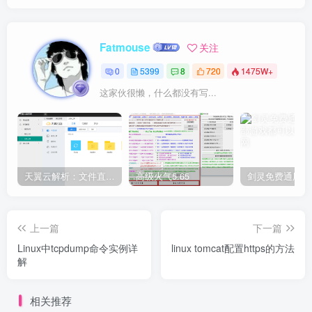
Fatmouse
关注
0
5399
8
720
1475W+
这家伙很懒，什么都没有写...
天翼云解析：文件直链获取源码
高级火气5.65
上一篇
下一篇
Linux中tcpdump命令实例详
linux tomcat配置https的方法
解
相关推荐