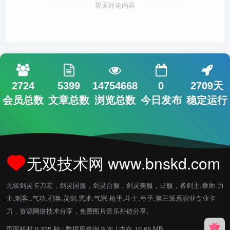
暂无评论内容
2724
5399
14754668
0
2709天
会员总数
文章总数
浏览总数
今日发布
稳定运行
无双技术网 www.bnskd.com
无双剑灵卡刀宏，剑灵国服，剑灵台服，剑灵美服，日服，各剑士.拳师.力
士.刺客..气功.召唤.灵剑.咒术.气宗.枪手.斗士.弓手.第三派系职业专业卡
刀，资源网络技术分享，免费图片音乐外链分享。
页面耗时 0.235 秒 | 数据库查询 9 次 | 内存 10.65 MB