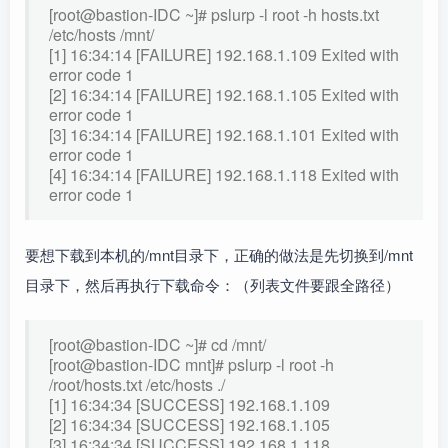
[root@bastion-IDC ~]# pslurp -l root -h hosts.txt
/etc/hosts /mnt/
[1] 16:34:14 [FAILURE] 192.168.1.109 Exited with
error code 1
[2] 16:34:14 [FAILURE] 192.168.1.105 Exited with
error code 1
[3] 16:34:14 [FAILURE] 192.168.1.101 Exited with
error code 1
[4] 16:34:14 [FAILURE] 192.168.1.118 Exited with
error code 1
要想下载到本机的/mnt目录下，正确的做法是先切换到/mnt
目录下，然后再执行下载命令：（列表文件要跟全路径）
[root@bastion-IDC ~]# cd /mnt/
[root@bastion-IDC mnt]# pslurp -l root -h
/root/hosts.txt /etc/hosts ./
[1] 16:34:34 [SUCCESS] 192.168.1.109
[2] 16:34:34 [SUCCESS] 192.168.1.105
[3] 16:34:34 [SUCCESS] 192.168.1.118