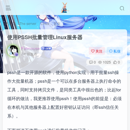
首页
The server
Linux
正文
使用PSSH批量管理Linux服务器
Fatmouse
关注
私信
7年前发布
0
1025
0
pssh是一款开源的软件，使用python实现，用于批量ssh操
作大批量机器；pssh是一个可以在多台服务器上执行命令的
工具，同时支持拷贝文件，是同类工具中很出色的；比起for
循环的做法，我更推荐使用pssh！使用pssh的前提是：必须
在本机与其他服务器上配置好密钥认证访问（即ssh信任关
系）。