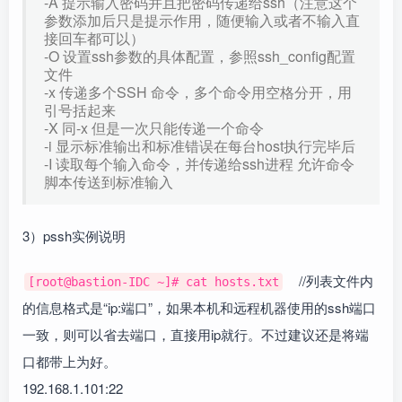
-A 提示输入密码并且把密码传递给ssh（注意这个
参数添加后只是提示作用，随便输入或者不输入直
接回车都可以）
-O 设置ssh参数的具体配置，参照ssh_config配置
文件
-x 传递多个SSH 命令，多个命令用空格分开，用
引号括起来
-X 同-x 但是一次只能传递一个命令
-i 显示标准输出和标准错误在每台host执行完毕后
-I 读取每个输入命令，并传递给ssh进程 允许命令
脚本传送到标准输入
3）pssh实例说明
//列表文件内
[root@bastion-IDC ~]# cat hosts.txt
的信息格式是“ip:端口”，如果本机和远程机器使用的ssh端口
一致，则可以省去端口，直接用ip就行。不过建议还是将端
口都带上为好。
192.168.1.101:22