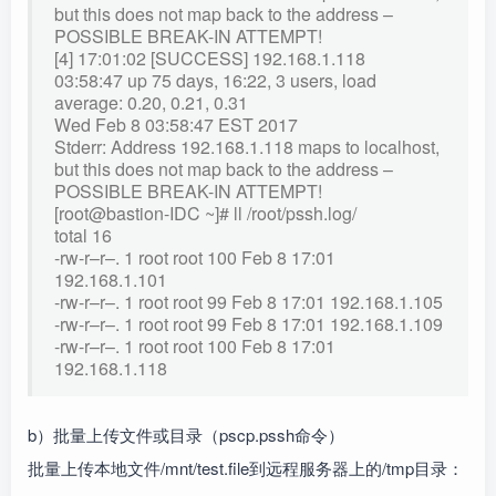
but this does not map back to the address –
POSSIBLE BREAK-IN ATTEMPT!
[4] 17:01:02 [SUCCESS] 192.168.1.118
03:58:47 up 75 days, 16:22, 3 users, load
average: 0.20, 0.21, 0.31
Wed Feb 8 03:58:47 EST 2017
Stderr: Address 192.168.1.118 maps to localhost,
but this does not map back to the address –
POSSIBLE BREAK-IN ATTEMPT!
[root@bastion-IDC ~]# ll /root/pssh.log/
total 16
-rw-r–r–. 1 root root 100 Feb 8 17:01
192.168.1.101
-rw-r–r–. 1 root root 99 Feb 8 17:01 192.168.1.105
-rw-r–r–. 1 root root 99 Feb 8 17:01 192.168.1.109
-rw-r–r–. 1 root root 100 Feb 8 17:01
192.168.1.118
b）批量上传文件或目录（pscp.pssh命令）
批量上传本地文件/mnt/test.file到远程服务器上的/tmp目录：