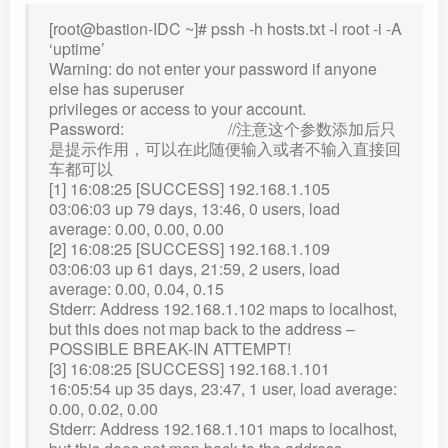
[root@bastion-IDC ~]# pssh -h hosts.txt -l root -i -A
‘uptime’
Warning: do not enter your password if anyone
else has superuser
privileges or access to your account.
Password: //注意这个参数添加后只
是提示作用，可以在此随便输入或者不输入直接回
车都可以
[1] 16:08:25 [SUCCESS] 192.168.1.105
03:06:03 up 79 days, 13:46, 0 users, load
average: 0.00, 0.00, 0.00
[2] 16:08:25 [SUCCESS] 192.168.1.109
03:06:03 up 61 days, 21:59, 2 users, load
average: 0.00, 0.04, 0.15
Stderr: Address 192.168.1.102 maps to localhost,
but this does not map back to the address –
POSSIBLE BREAK-IN ATTEMPT!
[3] 16:08:25 [SUCCESS] 192.168.1.101
16:05:54 up 35 days, 23:47, 1 user, load average:
0.00, 0.02, 0.00
Stderr: Address 192.168.1.101 maps to localhost,