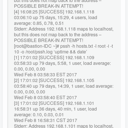
but this does not map back to the address –
POSSIBLE BREAK-IN ATTEMPT!
[4] 16:08:25 [SUCCESS] 192.168.1.118
03:06:10 up 75 days, 15:29, 4 users, load
average: 0.85, 0.78, 0.51
Stderr: Address 192.168.1.118 maps to localhost,
but this does not map back to the address –
POSSIBLE BREAK-IN ATTEMPT!
[root@bastion-IDC ~]# pssh -h hosts.txt -l root -i -t
10 -o /root/pssh.log ‘uptime && date’
[1] 17:01:02 [SUCCESS] 192.168.1.109
03:58:33 up 79 days, 5:58, 1 user, load average:
0.00, 0.00, 0.00
Wed Feb 8 03:58:33 EST 2017
[2] 17:01:02 [SUCCESS] 192.168.1.105
03:58:40 up 79 days, 14:39, 1 user, load average:
0.00, 0.00, 0.00
Wed Feb 8 03:58:40 EST 2017
[3] 17:01:02 [SUCCESS] 192.168.1.101
16:58:31 up 36 days, 40 min, 1 user, load
average: 0.10, 0.03, 0.01
Wed Feb 8 16:58:31 CST 2017
Stderr: Address 192.168.1.101 maps to localhost,