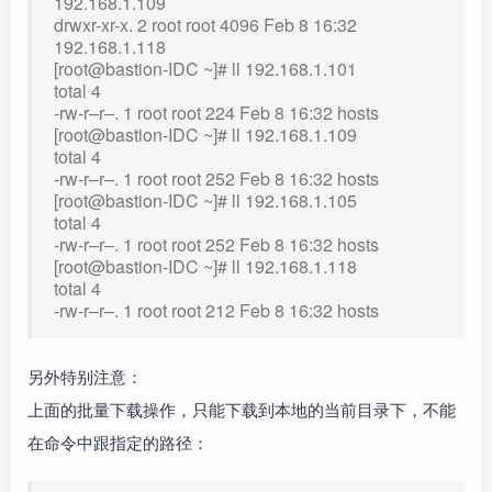
192.168.1.109
drwxr-xr-x. 2 root root 4096 Feb 8 16:32
192.168.1.118
[root@bastion-IDC ~]# ll 192.168.1.101
total 4
-rw-r–r–. 1 root root 224 Feb 8 16:32 hosts
[root@bastion-IDC ~]# ll 192.168.1.109
total 4
-rw-r–r–. 1 root root 252 Feb 8 16:32 hosts
[root@bastion-IDC ~]# ll 192.168.1.105
total 4
-rw-r–r–. 1 root root 252 Feb 8 16:32 hosts
[root@bastion-IDC ~]# ll 192.168.1.118
total 4
-rw-r–r–. 1 root root 212 Feb 8 16:32 hosts
另外特别注意：
上面的批量下载操作，只能下载到本地的当前目录下，不能
在命令中跟指定的路径：