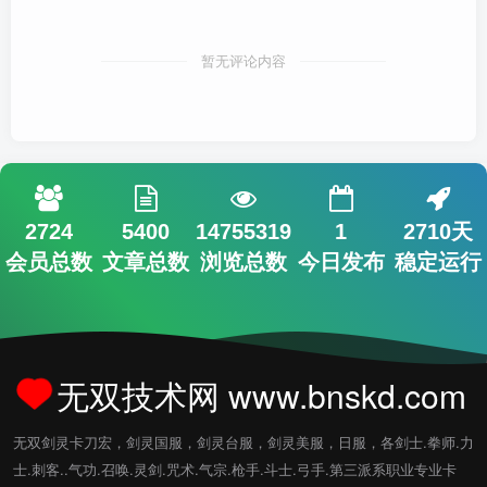
暂无评论内容
2724
5400
14755319
1
2710天
会员总数
文章总数
浏览总数
今日发布
稳定运行
无双技术网 www.bnskd.com
无双剑灵卡刀宏，剑灵国服，剑灵台服，剑灵美服，日服，各剑士.拳师.力
士.刺客..气功.召唤.灵剑.咒术.气宗.枪手.斗士.弓手.第三派系职业专业卡