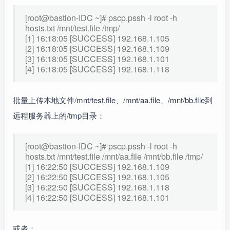
[root@bastion-IDC ~]# pscp.pssh -l root -h
hosts.txt /mnt/test.file /tmp/
[1] 16:18:05 [SUCCESS] 192.168.1.105
[2] 16:18:05 [SUCCESS] 192.168.1.109
[3] 16:18:05 [SUCCESS] 192.168.1.101
[4] 16:18:05 [SUCCESS] 192.168.1.118
批量上传本地文件/mnt/test.file、/mnt/aa.file、/mnt/bb.file到
远程服务器上的/tmp目录：
[root@bastion-IDC ~]# pscp.pssh -l root -h
hosts.txt /mnt/test.file /mnt/aa.file /mnt/bb.file /tmp/
[1] 16:22:50 [SUCCESS] 192.168.1.109
[2] 16:22:50 [SUCCESS] 192.168.1.105
[3] 16:22:50 [SUCCESS] 192.168.1.118
[4] 16:22:50 [SUCCESS] 192.168.1.101
或者：