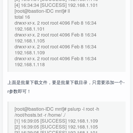
[4] 16:34:34 [SUCCESS] 192.168.1.101
[root@bastion-IDC mnt]# ll
total 16
drwxr-xr-x. 2 root root 4096 Feb 8 16:34
192.168.1.101
drwxr-xr-x. 2 root root 4096 Feb 8 16:34
192.168.1.105
drwxr-xr-x. 2 root root 4096 Feb 8 16:34
192.168.1.109
drwxr-xr-x. 2 root root 4096 Feb 8 16:34
192.168.1.118
上面是批量下载文件，要是批量下载目录，只需要添加一个-
r参数即可！
[root@bastion-IDC mnt]# pslurp -l root -h
/root/hosts.txt -r /home/ ./
[1] 16:39:05 [SUCCESS] 192.168.1.109
[2] 16:39:05 [SUCCESS] 192.168.1.105
[3] 16:39:05 [SUCCESS] 192.168.1.101