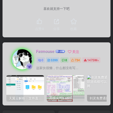
喜欢就支持一下吧
点赞
0
分享
收藏
Fatmouse
关注
0
5399
8
734
1475W+
这家伙很懒，什么都没有写...
天翼云解析：文件直链获取源码
高级火气5.65