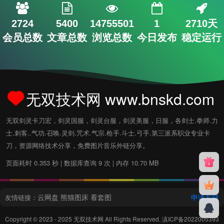
2724
5400
14755501
1
2710天
会员总数
文章总数
浏览总数
今日发布
稳定运行
无双技术网 www.bnskd.com
无双剑灵卡刀宏，剑灵国服，剑灵台服，剑灵美服，日服，各剑士.拳师.力
士.刺客..气功.召唤.灵剑.咒术.气宗.枪手.斗士.弓手.第三派系职业专业卡
刀，资源网络技术分享，免费图片音乐外链分享。
页面耗时 0.353 秒 | 数据库查询 9 次 | 内存 10.70 MB
云网盘
熊猫图床
看套图
申请友链
友情链接：
Copyright © 2023 - 2025
无双技术网
All Rights Reserved.
滇ICP备2022005393