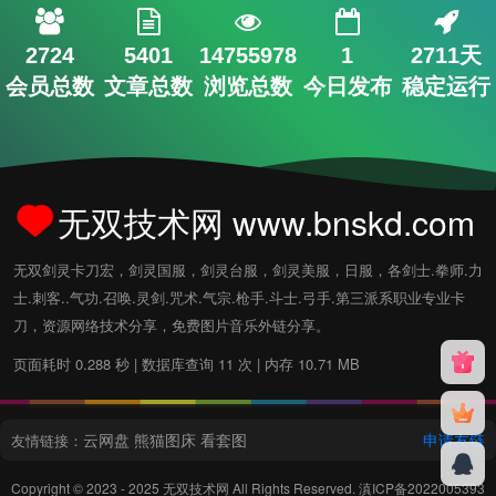
2724
5401
14755978
1
2711天
会员总数
文章总数
浏览总数
今日发布
稳定运行
无双技术网 www.bnskd.com
无双剑灵卡刀宏，剑灵国服，剑灵台服，剑灵美服，日服，各剑士.拳师.力
士.刺客..气功.召唤.灵剑.咒术.气宗.枪手.斗士.弓手.第三派系职业专业卡
刀，资源网络技术分享，免费图片音乐外链分享。
页面耗时 0.288 秒 | 数据库查询 11 次 | 内存 10.71 MB
云网盘
熊猫图床
看套图
申请友链
友情链接：
Copyright © 2023 - 2025
无双技术网
All Rights Reserved.
滇ICP备2022005393