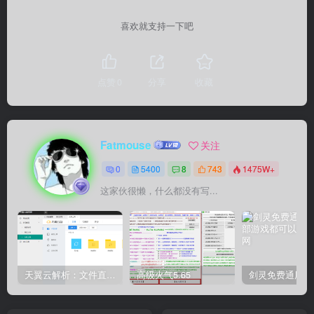
喜欢就支持一下吧
点赞
0
分享
收藏
Fatmouse
关注
0
5400
8
743
1475W+
这家伙很懒，什么都没有写...
天翼云解析：文件直链获取源码
高级火气5.65