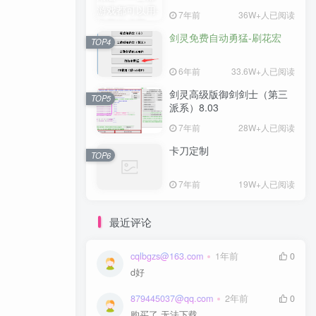
7年前
36W+人已阅读
剑灵免费自动勇猛-刷花宏
TOP4
6年前
33.6W+人已阅读
剑灵高级版御剑剑士（第三
TOP5
派系）8.03
7年前
28W+人已阅读
卡刀定制
TOP6
7年前
19W+人已阅读
最近评论
cqlbgzs@163.com
1年前
0
d好
879445037@qq.com
2年前
0
购买了 无法下载