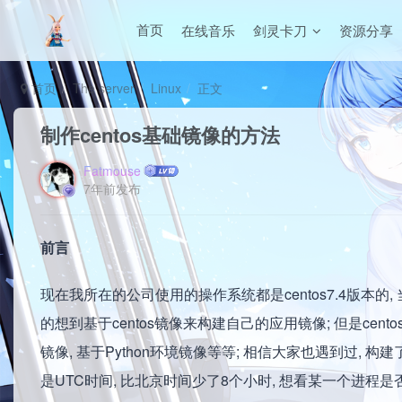
在线音乐
剑灵卡刀
资源分享
首页
首页
The server
Linux
正文
制作centos基础镜像的方法
Fatmouse
7年前发布
前言
现在我所在的公司使用的操作系统都是centos7.4版本的, 
的想到基于centos镜像来构建自己的应用镜像; 但是cen
镜像, 基于Python环境镜像等等; 相信大家也遇到过,
是UTC时间, 比北京时间少了8个小时, 想看某一个进程是否起来