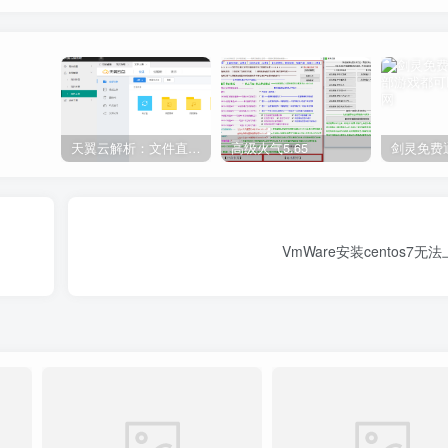
天翼云解析：文件直链获取源码
高级火气5.65
VmWare安装centos7