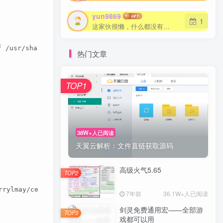
yun9869
1
这家伙很懒，什么都没有写...
/usr/share/zoneinfo/$TZ /etc/localtime && echo '$TZ' >
热门文章
TOP1
38W+人已阅读
天翼云解析：文件直链获取源码
高级火气5.65
TOP2
m/terrylmay/centos:[镜像版本号]  $ docker push registry.cn-
7年前
36.1W+人已阅读
剑灵免费通用宏——全部游
TOP3
戏都可以用