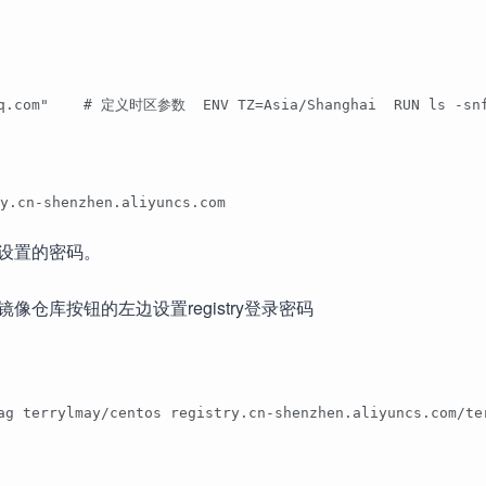
qq.com"    # 定义时区参数  ENV TZ=Asia/Shanghai  RUN ls -snf 
.cn-shenzhen.aliyuncs.com
设置的密码。
仓库按钮的左边设置registry登录密码
 tag terrylmay/centos registry.cn-shenzhen.aliyuncs.co