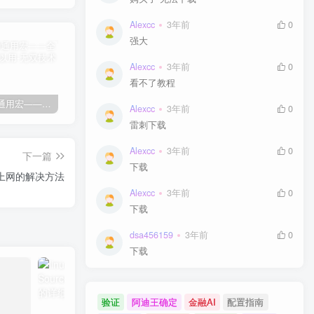
Alexcc
3年前
0
强大
Alexcc
3年前
0
看不了教程
剑灵免费通用宏——全部游戏都可以用
剑灵免费自动勇猛-刷花宏
剑灵高级版御剑剑士（第三派系）8.03
卡
Alexcc
3年前
0
雷刺下载
Alexcc
3年前
0
下一篇
下载
无法上网的解决方法
Alexcc
3年前
0
下载
dsa456159
3年前
0
下载
验证
阿迪王确定
金融AI
配置指南