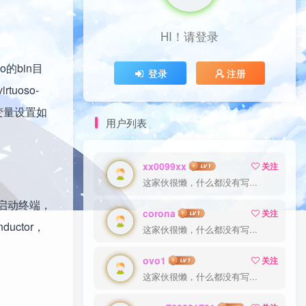
HI！请登录
o的bin目
登录
注册
tuoso-
境变量设置如
用户列表
xx0099xx
关注
这家伙很懒，什么都没有写...
。然后启动终端，
corona
关注
uctor，
这家伙很懒，什么都没有写...
ovo1
关注
这家伙很懒，什么都没有写...