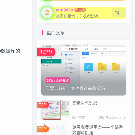
yun9869
1
这家伙很懒，什么都没有写...
热门文章
o数据库的
TOP1
38W+人已阅读
天翼云解析：文件直链获取源码
高级火气5.65
TOP2
7年前
36.1W+人已阅读
剑灵免费通用宏——全部游
TOP3
戏都可以用