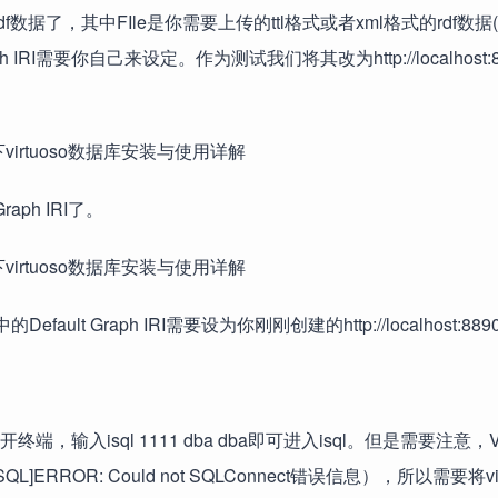
载rdf数据了，其中FIle是你需要上传的ttl格式或者xml格式的rdf数据(vi
I需要你自己来设定。作为测试我们将其改为http://localhost:889
ph IRI了。
t Graph IRI需要设为你刚刚创建的http://localhost:8890/
，输入isql 1111 dba dba即可进入isql。但是需要注意，Vir
ERROR: Could not SQLConnect错误信息），所以需要将vir