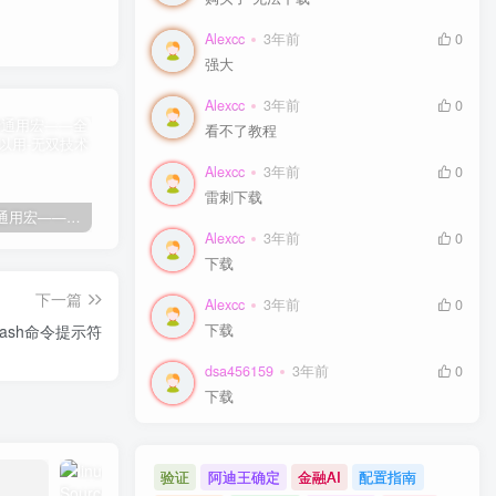
Alexcc
3年前
0
强大
Alexcc
3年前
0
看不了教程
Alexcc
3年前
0
雷刺下载
剑灵免费通用宏——全部游戏都可以用
剑灵免费自动勇猛-刷花宏
剑灵高级版御剑剑士（第三派系）8.03
卡
Alexcc
3年前
0
下载
下一篇
Alexcc
3年前
0
bash命令提示符
下载
dsa456159
3年前
0
下载
验证
阿迪王确定
金融AI
配置指南