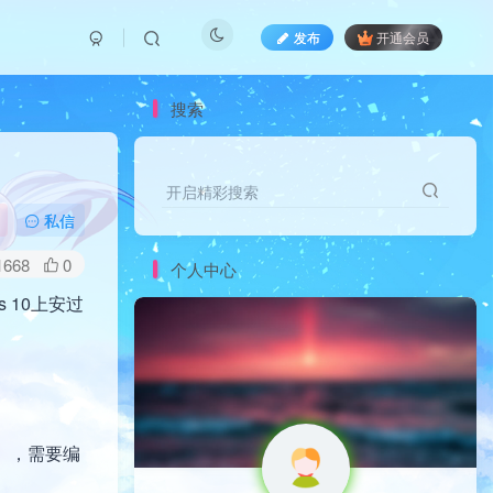
发布
开通会员
搜索
开启精彩搜索
私信
1668
0
个人中心
 10上安过
个），需要编