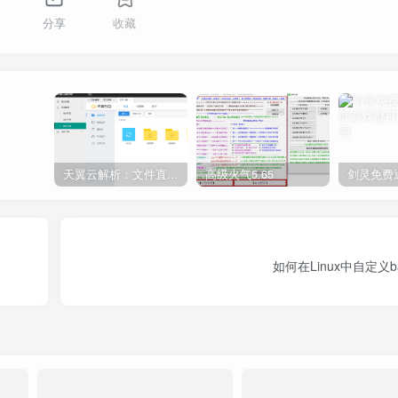
分享
收藏
天翼云解析：文件直链获取源码
高级火气5.65
如何在Linux中自定义