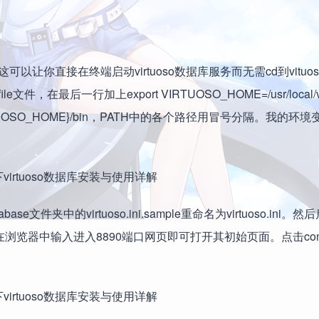
可以让你直接在终端启动virtuoso数据库服务而无需cd到vituos
最后一行加上export VIRTUOSO_HOME=/usr/local/vir
VIRTUOSO_HOME}/bin，PATH中的各个路径用冒号分隔。我的环
ase文件夹中的virtuoso.ini.sample重命名为virtuoso.ini
启动服务。在浏览器中输入进入8890端口网页即可打开其初始页面。点击cond
。