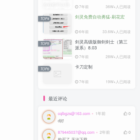
7年前
36W+人已阅读
剑灵免费自动勇猛-刷花宏
TOP4
6年前
33.6W+人已阅读
剑灵高级版御剑剑士（第三
TOP5
派系）8.03
7年前
28W+人已阅读
卡刀定制
TOP6
7年前
19W+人已阅读
最近评论
cqlbgzs@163.com
1年前
0
d好
879445037@qq.com
2年前
0
购买了 无法下载