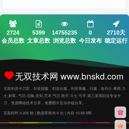
2724
5399
14755235
0
2710天
会员总数
文章总数
浏览总数
今日发布
稳定运行
无双技术网 www.bnskd.com
无双剑灵卡刀宏，剑灵国服，剑灵台服，剑灵美服，日服，各剑士.拳师.力
士.刺客..气功.召唤.灵剑.咒术.气宗.枪手.斗士.弓手.第三派系职业专业卡
刀，资源网络技术分享，免费图片音乐外链分享。
页面耗时 0.225 秒 | 数据库查询 9 次 | 内存 10.68 MB