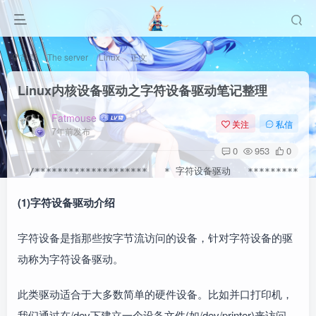
首页
The server
Linux
正文
Linux内核设备驱动之字符设备驱动笔记整理
Fatmouse
关注
私信
7年前发布
0
953
0
  /********************   * 字符设备驱动   ************
(1)字符设备驱动介绍
字符设备是指那些按字节流访问的设备，针对字符设备的驱
动称为字符设备驱动。
此类驱动适合于大多数简单的硬件设备。比如并口打印机，
我们通过在/dev下建立一个设备文件(如/dev/printer)来访问