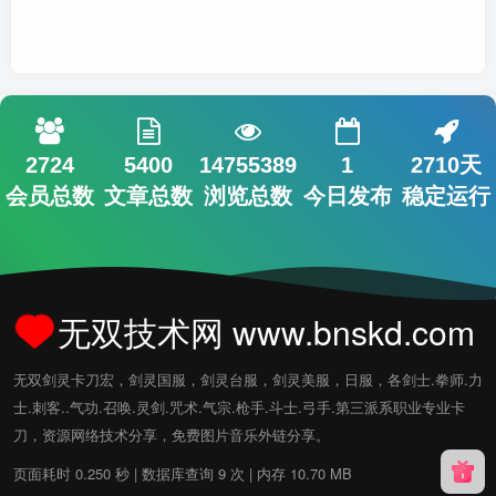
2724
5400
14755389
1
2710天
会员总数
文章总数
浏览总数
今日发布
稳定运行
无双技术网 www.bnskd.com
无双剑灵卡刀宏，剑灵国服，剑灵台服，剑灵美服，日服，各剑士.拳师.力
士.刺客..气功.召唤.灵剑.咒术.气宗.枪手.斗士.弓手.第三派系职业专业卡
刀，资源网络技术分享，免费图片音乐外链分享。
页面耗时 0.250 秒 | 数据库查询 9 次 | 内存 10.70 MB