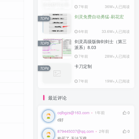
7年前
36W+人已阅读
剑灵免费自动勇猛-刷花宏
TOP4
6年前
33.6W+人已阅读
剑灵高级版御剑剑士（第三
TOP5
派系）8.03
7年前
28W+人已阅读
卡刀定制
TOP6
7年前
19W+人已阅读
最近评论
cqlbgzs@163.com
1年前
0
d好
879445037@qq.com
2年前
0
购买了 无法下载