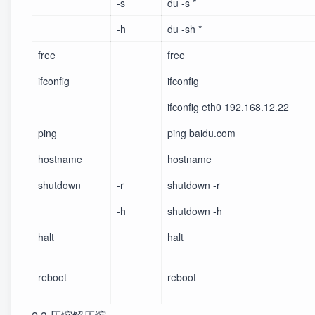
-s
du -s *
-h
du -sh *
free
free
ifconfig
ifconfig
ifconfig eth0 192.168.12.22
ping
ping baidu.com
hostname
hostname
shutdown
-r
shutdown -r
-h
shutdown -h
halt
halt
reboot
reboot