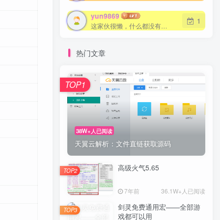
yun9869
1
这家伙很懒，什么都没有写...
热门文章
TOP1
38W+人已阅读
天翼云解析：文件直链获取源码
高级火气5.65
TOP2
7年前
36.1W+人已阅读
剑灵免费通用宏——全部游
TOP3
戏都可以用