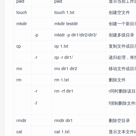
pwd
pwd
显示当前工作
touch
touch 1.txt
创建空文件
mkdir
mkdir testdir
创建一个新目
-p
mkidr -p dir1/dir2/dir3/
创建多级目录
cp
cp 1.txt
复制文件或目
-r
cp -r dir1/
递归处理，将
mv
mv dir1 dir2
移动文件或目
rm
rm 1.txt
删除文件
-r
rm -rf dir1
r同时删除该目
-f
f强制删除文
rmdir
rmdir dir1
删除空目录
cat
cat 1.txt
显示文本文件