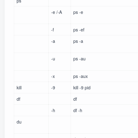
ps
-e /-A
ps -e
-f
ps -ef
-a
ps -a
-u
ps -au
-x
ps -aux
kill
-9
kill -9 pid
df
df
-h
df -h
du