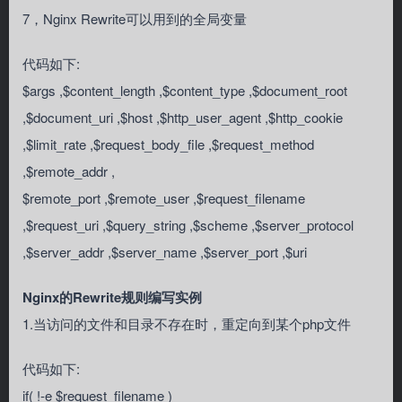
7，Nginx Rewrite可以用到的全局变量
代码如下:
$args ,$content_length ,$content_type ,$document_root
,$document_uri ,$host ,$http_user_agent ,$http_cookie
,$limit_rate ,$request_body_file ,$request_method
,$remote_addr ,
$remote_port ,$remote_user ,$request_filename
,$request_uri ,$query_string ,$scheme ,$server_protocol
,$server_addr ,$server_name ,$server_port ,$uri
Nginx的Rewrite规则编写实例
1.当访问的文件和目录不存在时，重定向到某个php文件
代码如下:
if( !-e $request_filename )