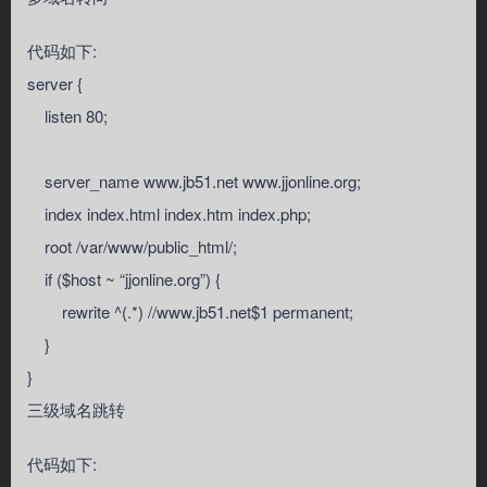
代码如下:
server {
listen 80;
server_name www.jb51.net www.jjonline.org;
index index.html index.htm index.php;
root /var/www/public_html/;
if ($host ~ “jjonline.org”) {
rewrite ^(.*) //www.jb51.net$1 permanent;
}
}
三级域名跳转
代码如下: