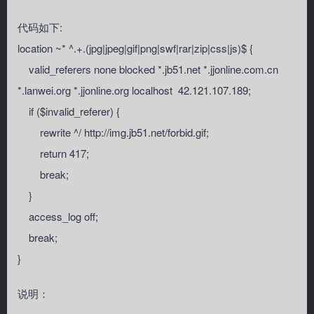
代码如下:
location ~* ^.+.(jpg|jpeg|gif|png|swf|rar|zip|css|js)$ {
valid_referers none blocked *.jb51.net *.jjonline.com.cn
*.lanwei.org *.jjonline.org localhost 42.121.107.189;
if ($invalid_referer) {
rewrite ^/ http://img.jb51.net/forbid.gif;
return 417;
break;
}
access_log off;
break;
}
说明：