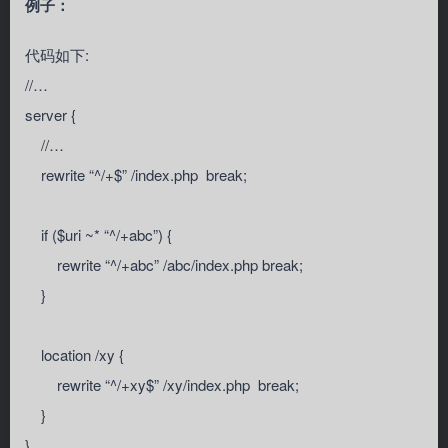
例子：
代码如下:
//…
server {
//…
rewrite “^/+$” /index.php break;
if ($uri ~* “^/+abc”) {
rewrite “^/+abc” /abc/index.php break;
}
location /xy {
rewrite “^/+xy$” /xy/index.php break;
}
}