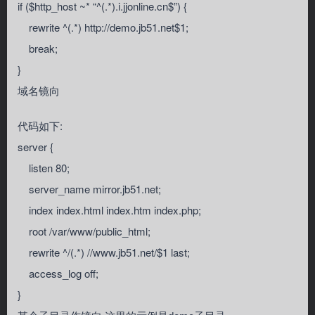
if ($http_host ~* “^(.*).i.jjonline.cn$”) {
rewrite ^(.*) http://demo.jb51.net$1;
break;
}
域名镜向
代码如下:
server {
listen 80;
server_name mirror.jb51.net;
index index.html index.htm index.php;
root /var/www/public_html;
rewrite ^/(.*) //www.jb51.net/$1 last;
access_log off;
}