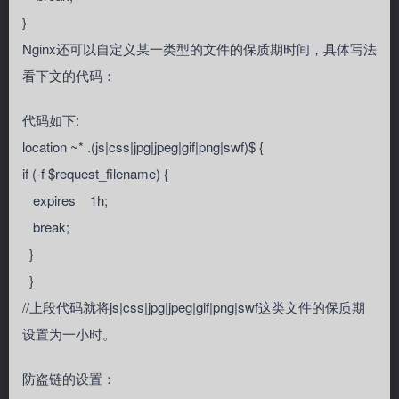
}
Nginx还可以自定义某一类型的文件的保质期时间，具体写法
看下文的代码：
代码如下:
location ~* .(js|css|jpg|jpeg|gif|png|swf)$ {
if (-f $request_filename) {
expires 1h;
break;
}
}
//上段代码就将js|css|jpg|jpeg|gif|png|swf这类文件的保质期
设置为一小时。
防盗链的设置：