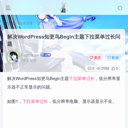
首页
技术分享
正文
解决WordPress知更鸟Begin主题下拉菜单过长问
题
Fatmouse
关注
私信
7年前发布
0
2598
0
解决WordPress知更鸟Begin主题
下拉菜单过长
，低分辨率显
示器不正常显示的问题。
如图1，
下拉菜单过长
，低分辨率电脑、显示器显示不全。