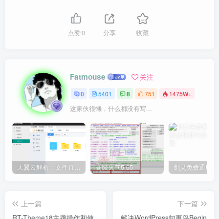
点赞
0
分享
收藏
Fatmouse
关注
0
5401
8
751
1475W+
这家伙很懒，什么都没有写...
天翼云解析：文件直链获取源码
高级火气5.65
上一篇
下一篇
RT-Theme18主题操作和使
解决WordPress知更鸟Begin