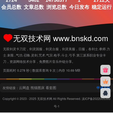
2724
5402
14756377
1
2712天
会员总数
文章总数
浏览总数
今日发布
稳定运行
无双技术网 www.bnskd.com
无双剑灵卡刀宏，剑灵国服，剑灵台服，剑灵美服，日服，各剑士.拳师.力
士.刺客..气功.召唤.灵剑.咒术.气宗.枪手.斗士.弓手.第三派系职业专业卡
刀，资源网络技术分享，免费图片音乐外链分享。
页面耗时 0.278 秒 | 数据库查询 9 次 | 内存 10.69 MB
云网盘
熊猫图床
看套图
申请友链
友情链接：
Copyright © 2023 - 2025
无双技术网
All Rights Reserved.
滇ICP备2022005393
号-1