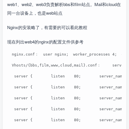
web1、web2、web3负责解析bbs和film站点。Mail和cloud在
同一台设备上，也是web站点
Nginx的安装略了，有需要的可以看此教程
现在列出web4的nginx的配置文件供参考
  nginx.conf：  user nginx;  worker_processes 4;  err
  Vhosts/{bbs,film,www,cloud,mail}.conf：     server 
   server {        listen    80;        server_name 
   server {        listen    80;        server_name 
   server {        listen    80;        server_name 
   server {        listen    80;        server_name 
   server {        listen    80;        server_name 