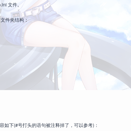
p.ini 文件。
.38，文件夹结构：
conf 内容如下(#号打头的语句被注释掉了，可以参考)：