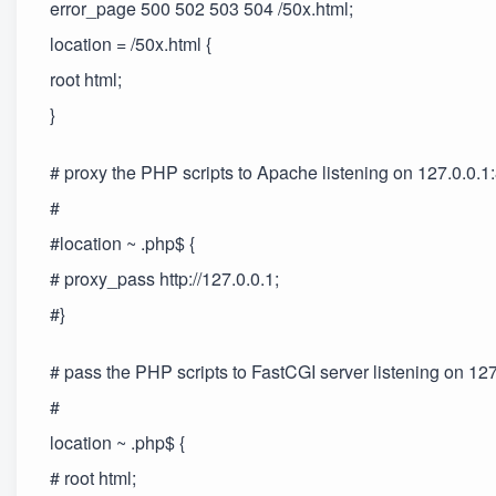
error_page 500 502 503 504 /50x.html;
location = /50x.html {
root html;
}
# proxy the PHP scripts to Apache listening on 127.0.0.1
#
#location ~ .php$ {
# proxy_pass http://127.0.0.1;
#}
# pass the PHP scripts to FastCGI server listening on 12
#
location ~ .php$ {
# root html;