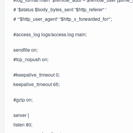
# ‘$status $body_bytes_sent “$http_referer“ ‘
# ‘“$http_user_agent“ “$http_x_forwarded_for“’;
#access_log logs/access.log main;
sendfile on;
#tcp_nopush on;
#keepalive_timeout 0;
keepalive_timeout 65;
#gzip on;
server {
listen 80;