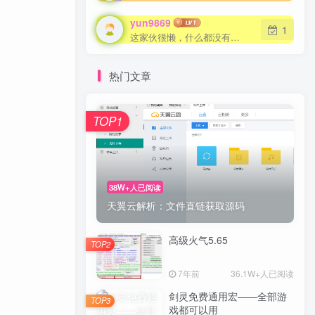
yun9869
yun9869
1
1
这家伙很懒，什么都没有写...
这家伙很懒，什么都没有写...
热门文章
TOP1
TOP1
38W+人已阅读
38W+人已阅读
天翼云解析：文件直链获取源码
天翼云解析：文件直链获取源码
高级火气5.65
高级火气5.65
TOP2
TOP2
7年前
7年前
36.1W+人已阅读
36.1W+人已阅读
剑灵免费通用宏——全部游
剑灵免费通用宏——全部游
TOP3
TOP3
戏都可以用
戏都可以用