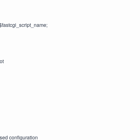
fastcgi_script_name;
ot
ased configuration