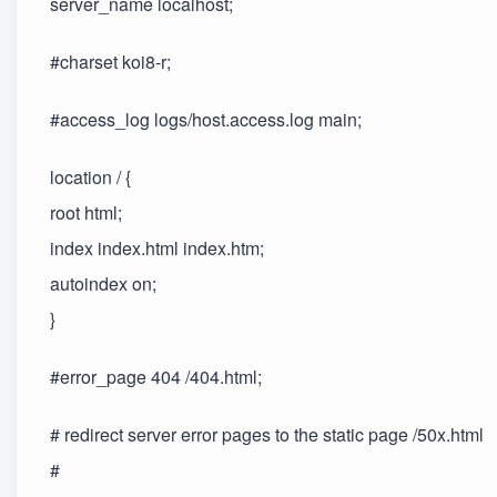
server_name localhost;
#charset koi8-r;
#access_log logs/host.access.log main;
location / {
root html;
index index.html index.htm;
autoindex on;
}
#error_page 404 /404.html;
# redirect server error pages to the static page /50x.html
#