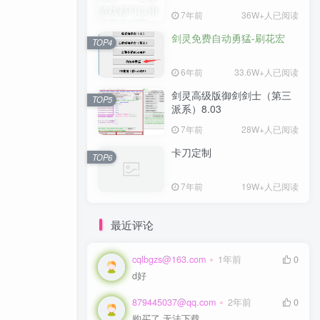
7年前
7年前
36W+人已阅读
36W+人已阅读
剑灵免费自动勇猛-刷花宏
剑灵免费自动勇猛-刷花宏
TOP4
TOP4
6年前
6年前
33.6W+人已阅读
33.6W+人已阅读
剑灵高级版御剑剑士（第三
剑灵高级版御剑剑士（第三
TOP5
TOP5
派系）8.03
派系）8.03
7年前
7年前
28W+人已阅读
28W+人已阅读
卡刀定制
卡刀定制
TOP6
TOP6
7年前
7年前
19W+人已阅读
19W+人已阅读
最近评论
cqlbgzs@163.com
cqlbgzs@163.com
1年前
1年前
0
0
d好
d好
879445037@qq.com
879445037@qq.com
2年前
2年前
0
0
购买了 无法下载
购买了 无法下载