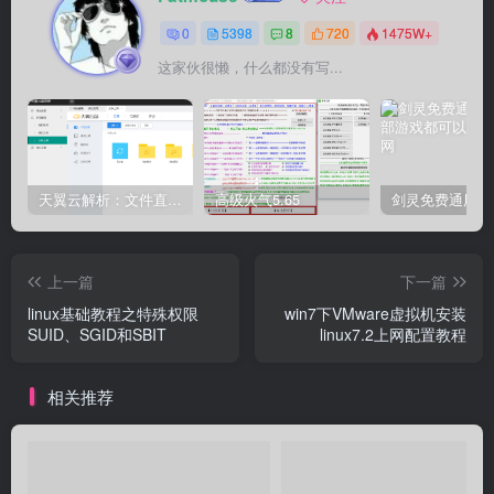
0
5398
8
720
1475W+
这家伙很懒，什么都没有写...
天翼云解析：文件直链获取源码
高级火气5.65
上一篇
下一篇
linux基础教程之特殊权限
win7下VMware虚拟机安装
SUID、SGID和SBIT
linux7.2上网配置教程
相关推荐