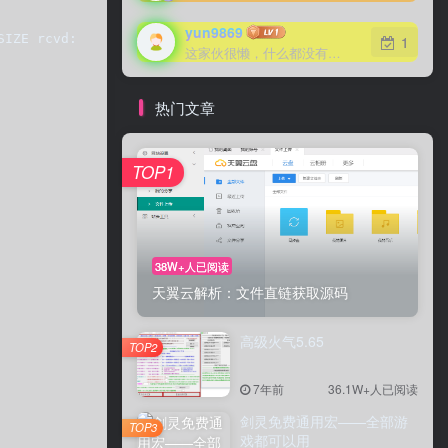
yun9869
SIZE rcvd: 173
1
这家伙很懒，什么都没有写...
热门文章
TOP1
38W+人已阅读
天翼云解析：文件直链获取源码
高级火气5.65
TOP2
7年前
36.1W+人已阅读
剑灵免费通用宏——全部游
TOP3
戏都可以用