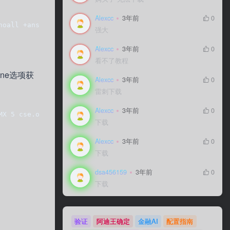
Alexcc
3年前
0
noall +answer  fsf.org.    3583 IN  MX  30 mx30.gnu.org.
强大
Alexcc
3年前
0
看不了教程
ine选项获
Alexcc
3年前
0
雷刺下载
Alexcc
3年前
0
MX 5 cse.ogi.edu.  ogi.edu. 14267 IN MX 15 hermes.admin.
下载
Alexcc
3年前
0
下载
dsa456159
3年前
0
下载
验证
阿迪王确定
金融AI
配置指南