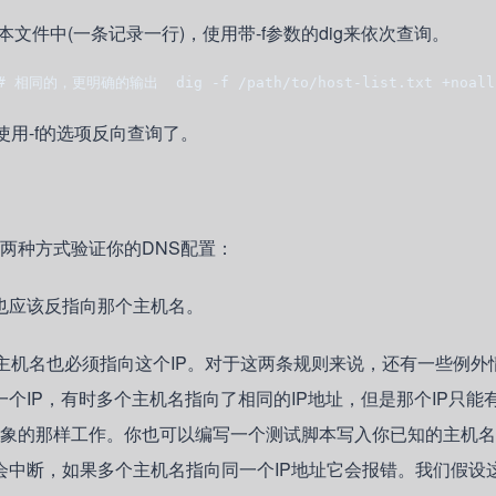
件中(一条记录一行)，使用带-f参数的dig来依次查询。
# 相同的，更明确的输出  dig -f /path/to/host-list.txt +noall
持使用-f的选项反向查询了。
两种方式验证你的DNS配置：
址也应该反指向那个主机名。
主机名也必须指向这个IP。对于这两条规则来说，还有一些例外
个IP，有时多个主机名指向了相同的IP地址，但是那个IP只能有
想象的那样工作。你也可以编写一个测试脚本写入你已知的主机
会中断，如果多个主机名指向同一个IP地址它会报错。我们假设