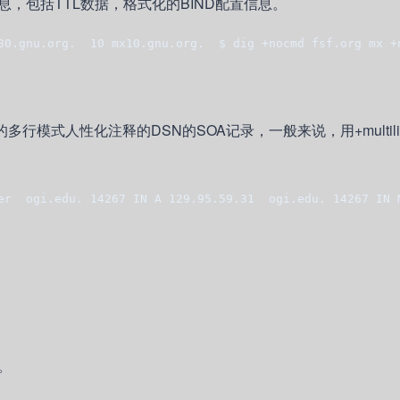
，包括TTL数据，格式化的BIND配置信息。
30.gnu.org.  10 mx10.gnu.org.  $ dig +nocmd fsf.org mx +
冗长的多行模式人性化注释的DSN的SOA记录，一般来说，用+multil
er  ogi.edu. 14267 IN A 129.95.59.31  ogi.edu. 14267 IN 
。