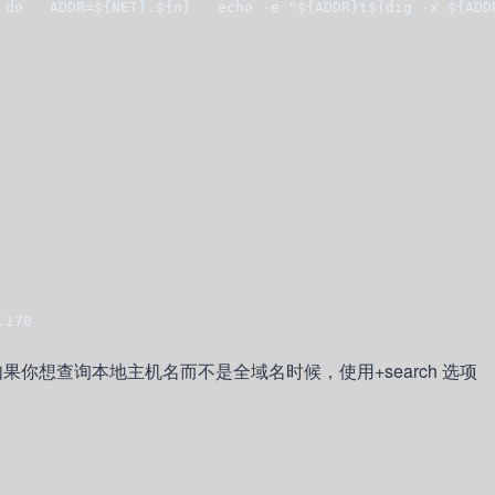
 do   ADDR=${NET}.${n}   echo -e "${ADDR}t$(dig -x ${ADD
.170
果你想查询本地主机名而不是全域名时候，使用+search 选项