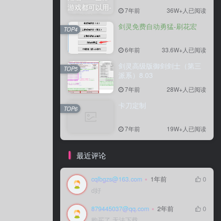
7年前
36W+人已阅读
剑灵免费自动勇猛-刷花宏
TOP4
6年前
33.6W+人已阅读
剑灵高级版御剑剑士（第三
TOP5
派系）8.03
7年前
28W+人已阅读
卡刀定制
TOP6
7年前
19W+人已阅读
最近评论
cqlbgzs@163.com
1年前
0
d好
879445037@qq.com
2年前
0
购买了 无法下载