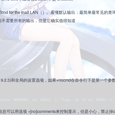
 for the mall LAN（）。看懂默认输出：最简单最常见的
能不需要所有的输出，但是它确实值得知道
ions: printcmd
n 9.2.3)和全局的设置选项，如果+nocmd在命令行下是第一个
tatus: NOERROR, id: 43071  ;; flags: qr rd ra; QUERY: 1,
以用选项 +[no]comments来控制显示，但是小心，禁止掉co