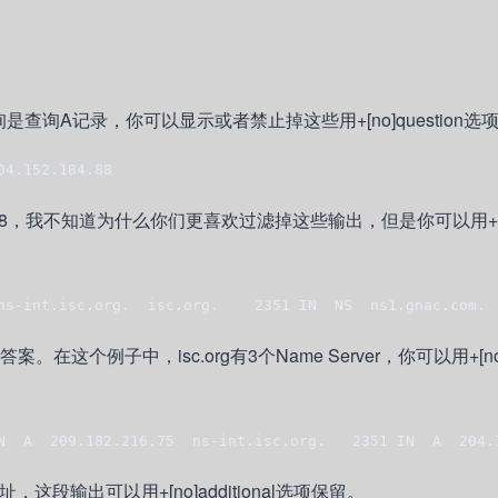
询A记录，你可以显示或者禁止掉这些用+[no]question选
04.152.184.88
184.8，我不知道为什么你们更喜欢过滤掉这些输出，但是你可以用+
ns-int.isc.org.  isc.org.    2351 IN  NS  ns1.gnac.com. 
子中，isc.org有3个Name Server，你可以用+[no]aut
N  A  209.182.216.75  ns-int.isc.org.   2351 IN  A  204.
段输出可以用+[no]additional选项保留。