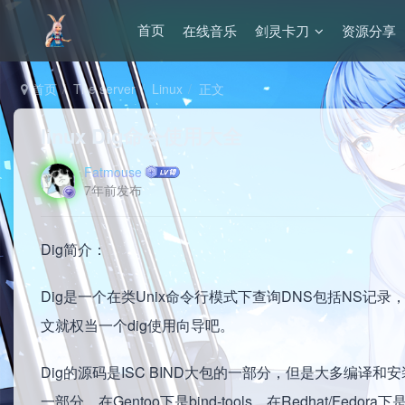
在线音乐
剑灵卡刀
资源分享
首页
首页
The server
Linux
正文
linux Dig命令使用大全
Fatmouse
7年前发布
Dig简介：
Dig是一个在类Unix命令行模式下查询DNS包括NS记录，
文就权当一个dig使用向导吧。
Dig的源码是ISC BIND大包的一部分，但是大多编译和
一部分，在Gentoo下是bind-tools，在Redhat/Fedora下是 b