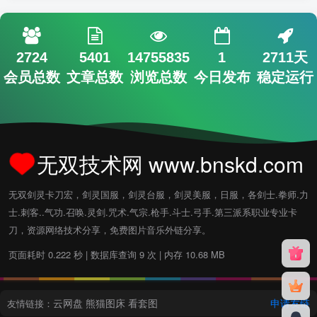
2724
5401
14755835
1
2711天
会员总数
文章总数
浏览总数
今日发布
稳定运行
无双技术网 www.bnskd.com
无双剑灵卡刀宏，剑灵国服，剑灵台服，剑灵美服，日服，各剑士.拳师.力
士.刺客..气功.召唤.灵剑.咒术.气宗.枪手.斗士.弓手.第三派系职业专业卡
刀，资源网络技术分享，免费图片音乐外链分享。
页面耗时 0.222 秒 | 数据库查询 9 次 | 内存 10.68 MB
云网盘
熊猫图床
看套图
申请友链
友情链接：