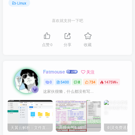
Linux
喜欢就支持一下吧
点赞
0
分享
收藏
Fatmouse
关注
0
5400
8
734
1475W+
这家伙很懒，什么都没有写...
天翼云解析：文件直链获取源码
高级火气5.65