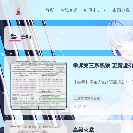
在线音乐
剑灵卡刀
资源分享
首页
拳师
拳师第三系黑狼-更新虚幻
# 拳师第三系黑狼
7年前
高级火拳