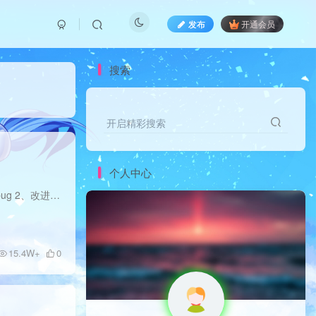
发布
开通会员
搜索
开启精彩搜索
个人中心
【拳师】黑狼宏821更新虚幻4 【拳师黑狼】8.01版本 更新2021年1月21日 21:46:35 1、优化之前的一些bug 2、改进宏机制TFR稳定1：1：1频率施展提升10%伤害 3、改进铁拳化，支持4+4连招以及7+4连招...
15.4W+
0