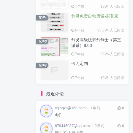
7年前
36W+人已阅读
剑灵免费自动勇猛-刷花宏
TOP4
6年前
33.6W+人已阅读
剑灵高级版御剑剑士（第三
TOP5
派系）8.03
7年前
28W+人已阅读
卡刀定制
TOP6
7年前
19W+人已阅读
最近评论
cqlbgzs@163.com
1年前
0
d好
879445037@qq.com
2年前
0
购买了 无法下载