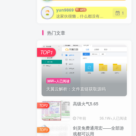
yun9869
1
这家伙很懒，什么都没有写...
热门文章
TOP1
38W+人已阅读
天翼云解析：文件直链获取源码
高级火气5.65
TOP2
7年前
36.1W+人已阅读
剑灵免费通用宏——全部游
TOP3
戏都可以用