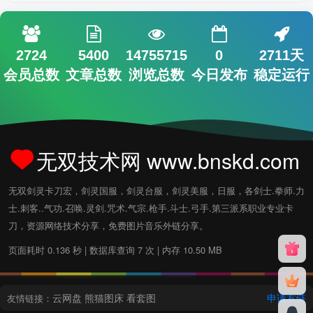
2724
5400
14755715
0
2711天
会员总数
文章总数
浏览总数
今日发布
稳定运行
无双技术网 www.bnskd.com
无双剑灵卡刀宏，剑灵国服，剑灵台服，剑灵美服，日服，各剑士.拳师.力
士.刺客..气功.召唤.灵剑.咒术.气宗.枪手.斗士.弓手.第三派系职业专业卡
刀，资源网络技术分享，免费图片音乐外链分享。
页面耗时 0.136 秒 | 数据库查询 7 次 | 内存 10.50 MB
云网盘
熊猫图床
看套图
申请友链
友情链接：