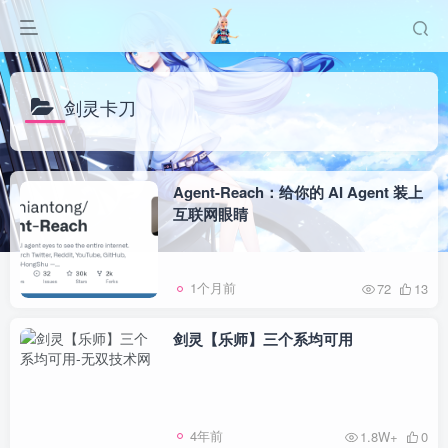
剑灵卡刀
Agent-Reach：给你的 AI Agent 装上
互联网眼睛
1个月前
72
13
剑灵【乐师】三个系均可用
4年前
1.8W+
0