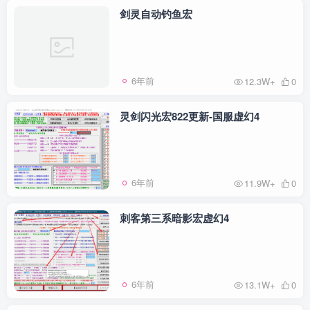
剑灵自动钓鱼宏
6年前
12.3W+
0
灵剑闪光宏822更新-国服虚幻4
6年前
11.9W+
0
刺客第三系暗影宏虚幻4
6年前
13.1W+
0