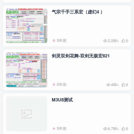
气宗千手三系宏（虚幻4 ）
5年前
2.2W+
0
剑灵双剑花舞-双剑无极宏821
5年前
4W+
0
M3U8测试
5年前
6.7W+
0