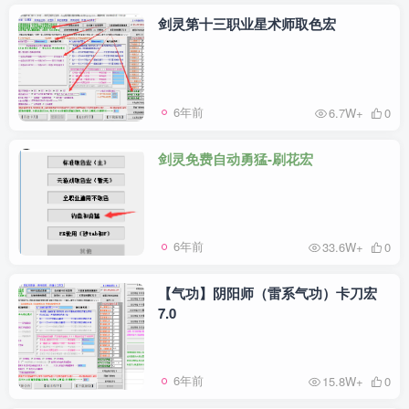
剑灵第十三职业星术师取色宏
6年前
6.7W+
0
剑灵免费自动勇猛-刷花宏
6年前
33.6W+
0
【气功】阴阳师（雷系气功）卡刀宏
7.0
6年前
15.8W+
0