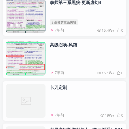
拳师第三系黑狼-更新虚幻4
# 拳师第三系黑狼
7年前
15.4W+
0
高级召唤-风猫
7年前
15.1W+
0
卡刀定制
7年前
19W+
0