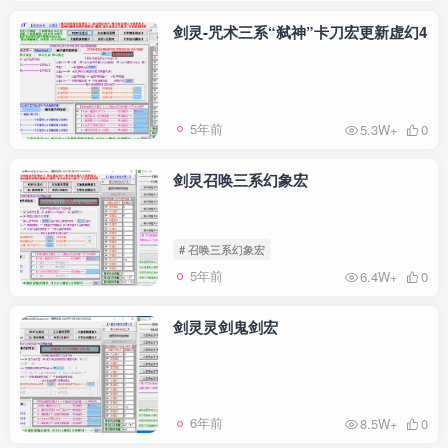
剑灵-咒术三系“弑神”卡刀宏更新虚幻4
5年前
5.3W+
0
剑灵召唤三系幻象宏
# 召唤三系幻象宏
5年前
6.4W+
0
剑灵灵剑鬼剑宏
6年前
8.5W+
0