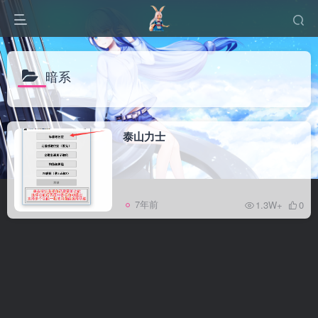
暗系
泰山力士
7年前
1.3W+
0