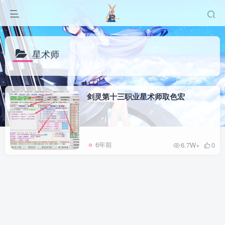
星术师
剑灵第十三职业星术师取色宏
6年前
6.7W+
0