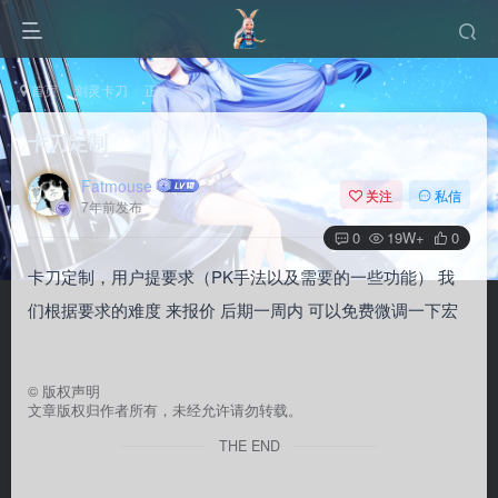
首页
剑灵卡刀
正文
卡刀定制
Fatmouse
关注
私信
7年前发布
0
19W+
0
卡刀定制，用户提要求（PK手法以及需要的一些功能） 我
们根据要求的难度 来报价 后期一周内 可以免费微调一下宏
©
版权声明
文章版权归作者所有，未经允许请勿转载。
THE END