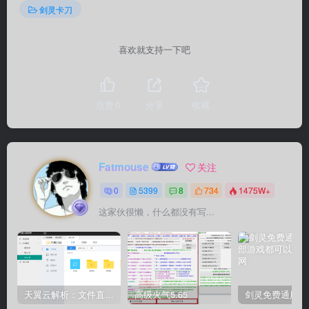
剑灵卡刀
喜欢就支持一下吧
点赞
0
分享
收藏
Fatmouse
关注
0
5399
8
734
1475W+
这家伙很懒，什么都没有写...
天翼云解析：文件直链获取源码
高级火气5.65