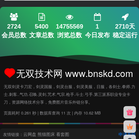
2724
5400
14755569
1
2710天
会员总数
文章总数
浏览总数
今日发布
稳定运行
无双技术网 www.bnskd.com
无双剑灵卡刀宏，剑灵国服，剑灵台服，剑灵美服，日服，各剑士.拳师.力
士.刺客..气功.召唤.灵剑.咒术.气宗.枪手.斗士.弓手.第三派系职业专业卡
刀，资源网络技术分享，免费图片音乐外链分享。
页面耗时 0.261 秒 | 数据库查询 11 次 | 内存 10.62 MB
云网盘
熊猫图床
看套图
申请友链
友情链接：