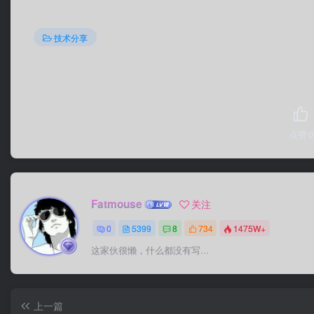
技术分享
点赞
0
Fatmouse
关注
0
5399
8
734
1475W+
这家伙很懒，什么都没有写...
上一篇