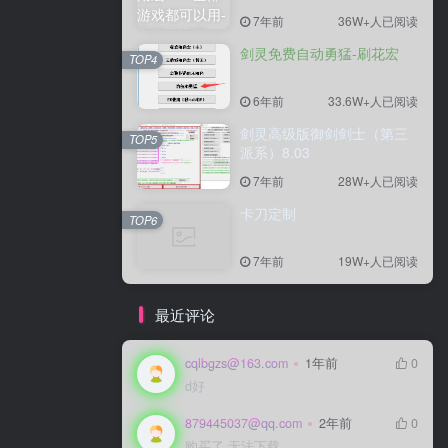
7年前
36W+人已阅读
剑灵免费自动勇猛-刷花宏
TOP4
6年前
33.6W+人已阅读
剑灵高级版御剑剑士（第三
TOP5
派系）8.03
7年前
28W+人已阅读
卡刀定制
TOP6
7年前
19W+人已阅读
最近评论
cqlbgzs@163.com
1年前
0
d好
879445037@qq.com
2年前
0
购买了 无法下载