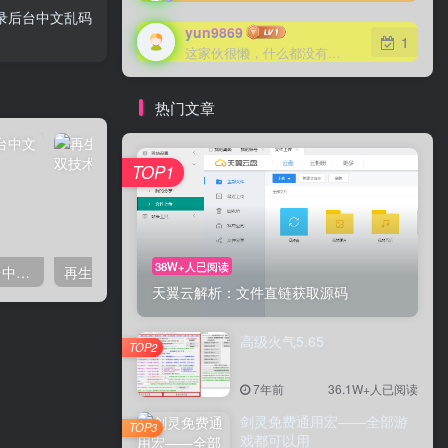
录后台中文乱码
yun9869
1
这家伙很懒，什么都没有写...
热门文章
TOP1
38W+人已阅读
彻底解决宝塔面板登录后台中文乱码
再生龙恢复linux系统备份教程
天翼云解析：文件直链获取源码
高级火气5.65
TOP2
7年前
36.1W+人已阅读
剑灵免费通用宏——全部游
TOP3
戏都可以用