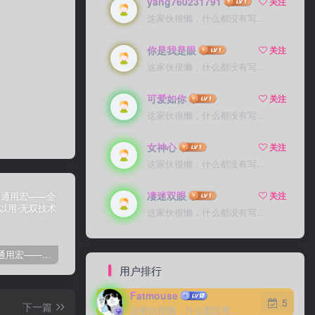
yang760231791
关注
这家伙很懒，什么都没有写...
你是我是眼
关注
这家伙很懒，什么都没有写...
可爱如你
关注
这家伙很懒，什么都没有写...
女神心
关注
这家伙很懒，什么都没有写...
凄迷双眼
关注
这家伙很懒，什么都没有写...
剑灵免费通用宏——全部游戏都可以用
剑灵免费自动勇猛-刷花宏
剑灵高级版御剑剑士（第三派系）8.03
卡
用户排行
Fatmouse
5
下一篇
这家伙很懒，什么都没有写...