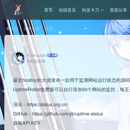
在线音乐
剑灵卡刀
资源分享
首页
首页
技术分享
正文
搭建一个简单的网站运行状态监控页面
Fatmouse
5年前发布
最近hostloc的大佬发布一款用于监测网站运行状态的源码，使用
UptimeRobot免费版可以自行添加50个网站的监控
演示：https://status.org.cn/
GitHub：https://github.com/yb/uptime-status
获取API KEY