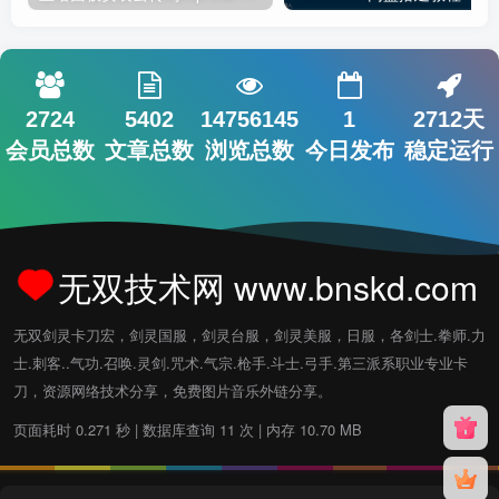
2724
5402
14756145
1
2712天
会员总数
文章总数
浏览总数
今日发布
稳定运行
无双技术网 www.bnskd.com
无双剑灵卡刀宏，剑灵国服，剑灵台服，剑灵美服，日服，各剑士.拳师.力
士.刺客..气功.召唤.灵剑.咒术.气宗.枪手.斗士.弓手.第三派系职业专业卡
刀，资源网络技术分享，免费图片音乐外链分享。
页面耗时 0.271 秒 | 数据库查询 11 次 | 内存 10.70 MB