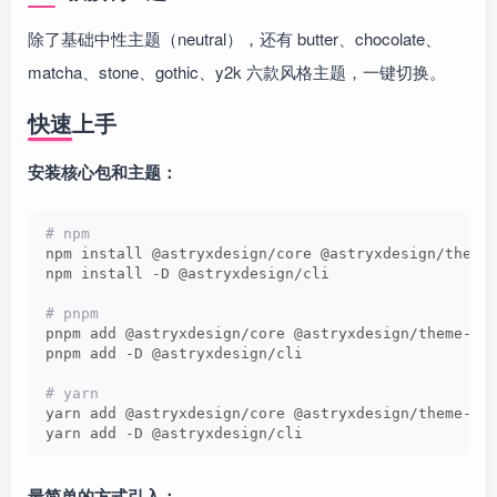
除了基础中性主题（neutral），还有 butter、chocolate、
matcha、stone、gothic、y2k 六款风格主题，一键切换。
快速上手
安装核心包和主题：
# npm
npm install @astryxdesign/core @astryxdesign/theme
npm install -D @astryxdesign/cli
# pnpm
pnpm add @astryxdesign/core @astryxdesign/theme-ne
pnpm add -D @astryxdesign/cli
# yarn
yarn add @astryxdesign/core @astryxdesign/theme-ne
yarn add -D @astryxdesign/cli
最简单的方式引入：