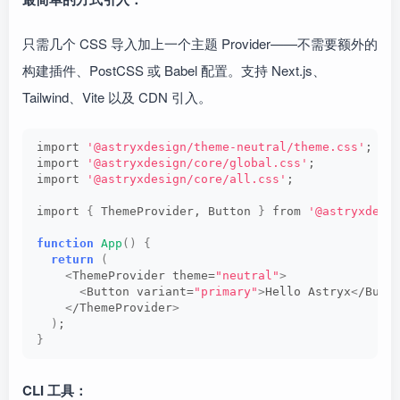
只需几个 CSS 导入加上一个主题 Provider——不需要额外的
构建插件、PostCSS 或 Babel 配置。支持 Next.js、
Tailwind、Vite 以及 CDN 引入。
import 
'@astryxdesign/theme-neutral/theme.css'
;
import 
'@astryxdesign/core/global.css'
;
import 
'@astryxdesign/core/all.css'
;
import 
{
 ThemeProvider, Button 
}
 from 
'@astryxdesi
function
App
()
{
return
(
<
ThemeProvider theme=
"neutral"
>
<
Button variant=
"primary"
>
Hello Astryx
<
/Butt
<
/ThemeProvider
>
)
;
}
CLI 工具：