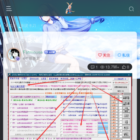
首页
剑灵卡刀
弓手
黎明弓手
正文
黎明弓手宏
Fatmouse
关注
私信
4年前更新
1
13.7W+
0