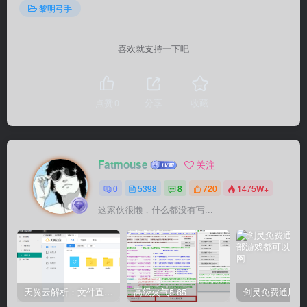
黎明弓手
喜欢就支持一下吧
点赞
0
分享
收藏
Fatmouse
关注
0
5398
8
720
1475W+
这家伙很懒，什么都没有写...
天翼云解析：文件直链获取源码
高级火气5.65