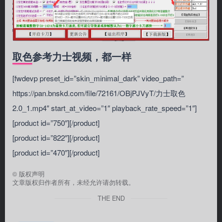
取色参考力士视频，都一样
[fwdevp preset_id=”skin_minimal_dark” video_path=”
https://pan.bnskd.com/file/72161/OBjPJVyT/力士取色
2.0_1.mp4″ start_at_video=”1″ playback_rate_speed=”1″]
[product id=”750″][/product]
[product id=”822″][/product]
[product id=”470″][/product]
©
版权声明
文章版权归作者所有，未经允许请勿转载。
THE END