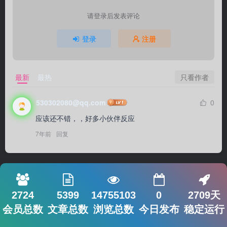
请登录后发表评论
登录
注册
只看作者
最新
最热
530302080@qq.com
0
应该还不错，，好多小伙伴反应
7年前
回复
2724
5399
14755103
0
2709天
会员总数
文章总数
浏览总数
今日发布
稳定运行