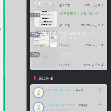
7年前
7年前
36W+人已阅读
36W+人已阅读
剑灵免费自动勇猛-刷花宏
剑灵免费自动勇猛-刷花宏
TOP4
TOP4
6年前
6年前
33.6W+人已阅读
33.6W+人已阅读
剑灵高级版御剑剑士（第三
剑灵高级版御剑剑士（第三
TOP5
TOP5
派系）8.03
派系）8.03
7年前
7年前
28W+人已阅读
28W+人已阅读
卡刀定制
卡刀定制
TOP6
TOP6
7年前
7年前
19W+人已阅读
19W+人已阅读
最近评论
cqlbgzs@163.com
cqlbgzs@163.com
1年前
1年前
0
0
d好
d好
879445037@qq.com
879445037@qq.com
2年前
2年前
0
0
购买了 无法下载
购买了 无法下载