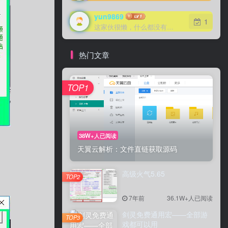
yun9869
yun9869
1
1
这家伙很懒，什么都没有写...
这家伙很懒，什么都没有写...
热门文章
TOP1
TOP1
38W+人已阅读
38W+人已阅读
天翼云解析：文件直链获取源码
天翼云解析：文件直链获取源码
高级火气5.65
高级火气5.65
TOP2
TOP2
7年前
7年前
36.1W+人已阅读
36.1W+人已阅读
剑灵免费通用宏——全部游
剑灵免费通用宏——全部游
TOP3
TOP3
戏都可以用
戏都可以用