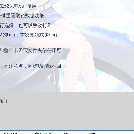
续风魂buff使用
一键重置取色数据功能
自行选择，也可以手动打Z
V的bug，本次更新减少bug
加整个卡刀宏文件夹信任即可
的注意点，问我功能我不回= =
风斩）