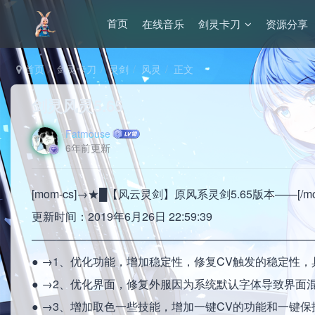
在线音乐
剑灵卡刀
资源分享
首页
首页
剑灵卡刀
灵剑
风灵
正文
剑灵风灵5.65
Fatmouse
6年前更新
[mom-cs]→★█【风云灵剑】原风系灵剑5.65版本——[/mom
更新时间：2019年6月26日 22:59:39
—————————————————————————
● →1、优化功能，增加稳定性，修复CV触发的稳定性
● →2、优化界面，修复外服因为系统默认字体导致界面混
● →3、增加取色一些技能，增加一键CV的功能和一键