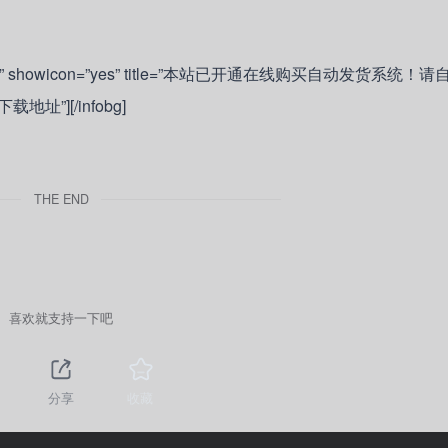
lightbulb” showicon=”yes” title=”本站已开通在线购买自动发货系
][/infobg]
THE END
喜欢就支持一下吧
分享
收藏