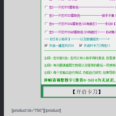
[product id=”750″][/product]