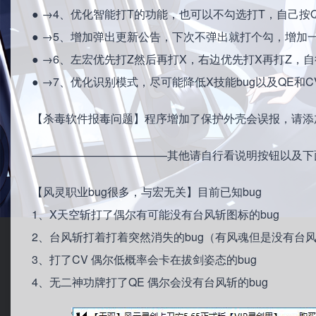
● →4、优化智能打T的功能，也可以不勾选打T，自己按QE
● →5、增加弹出更新公告，下次不弹出就打个勾，增加
● →6、左宏优先打Z然后再打X，右边优先打X再打Z，
● →7、优化识别模式，尽可能降低X技能bug以及QE和C
【杀毒软件报毒问题】程序增加了保护外壳会误报，请添
————————————其他请自行看说明按钮以及下面
【风灵职业bug很多，与宏无关】目前已知bug
1、X天空斩打了偶尔有可能没有台风斩图标的bug
2、台风斩打着打着突然消失的bug（有风魂但是没有台
3、打了CV 偶尔低概率会卡在拔剑姿态的bug
4、无二神功牌打了QE 偶尔会没有台风斩的bug