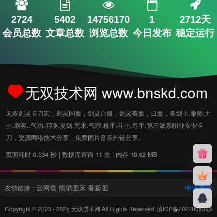
2724
5402
14756170
1
2712天
会员总数
文章总数
浏览总数
今日发布
稳定运行
无双技术网 www.bnskd.com
无双剑灵卡刀宏，剑灵国服，剑灵台服，剑灵美服，日服，各剑士.拳师.力
士.刺客..气功.召唤.灵剑.咒术.气宗.枪手.斗士.弓手.第三派系职业专业卡
刀，资源网络技术分享，免费图片音乐外链分享。
页面耗时 0.334 秒 | 数据库查询 11 次 | 内存 10.62 MB
云网盘
熊猫图床
看套图
申请友链
友情链接：
Copyright © 2023 - 2025
无双技术网
All Rights Reserved.
滇ICP备2022005393