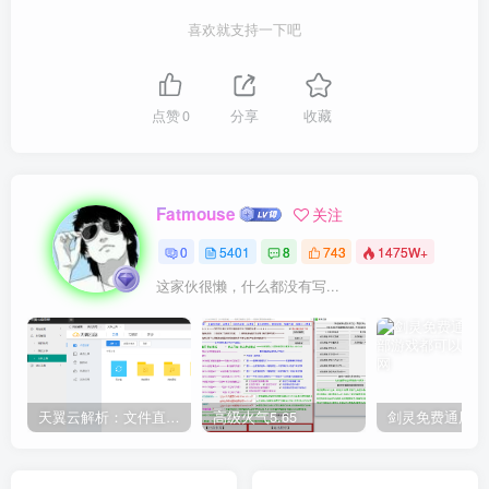
喜欢就支持一下吧
点赞
0
分享
收藏
Fatmouse
关注
0
5401
8
743
1475W+
这家伙很懒，什么都没有写...
天翼云解析：文件直链获取源码
高级火气5.65