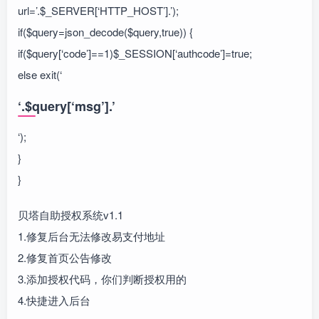
url=’.$_SERVER[‘HTTP_HOST’].’);
if($query=json_decode($query,true)) {
if($query[‘code’]==1)$_SESSION[‘authcode’]=true;
else exit(‘
‘.$query[‘msg’].’
‘);
}
}
贝塔自助授权系统v1.1
1.修复后台无法修改易支付地址
2.修复首页公告修改
3.添加授权代码，你们判断授权用的
4.快捷进入后台