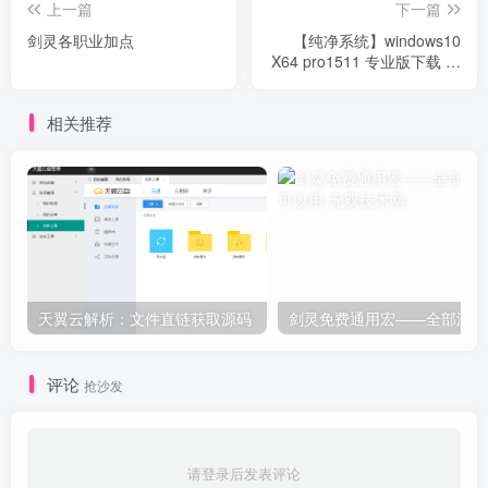
上一篇
下一篇
剑灵各职业加点
【纯净系统】windows10
X64 pro1511 专业版下载 免
激活
相关推荐
天翼云解析：文件直链获取源码
剑
评论
抢沙发
请登录后发表评论