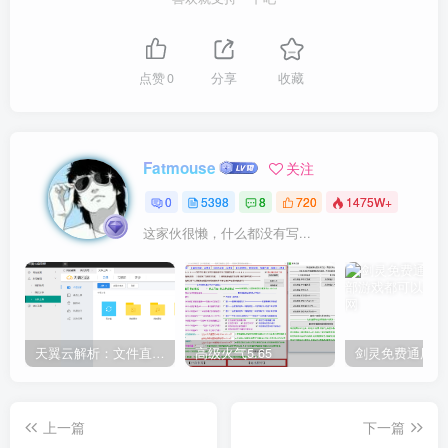
点赞
0
分享
收藏
Fatmouse
关注
0
5398
8
720
1475W+
这家伙很懒，什么都没有写...
天翼云解析：文件直链获取源码
高级火气5.65
上一篇
下一篇