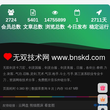
2724
5401
14755899
1
2711天
会员总数
文章总数
浏览总数
今日发布
稳定运行
无双技术网 www.bnskd.com
无双剑灵卡刀宏，剑灵国服，剑灵台服，剑灵美服，日服，各剑士.拳师.力
士.刺客..气功.召唤.灵剑.咒术.气宗.枪手.斗士.弓手.第三派系职业专业卡
刀，资源网络技术分享，免费图片音乐外链分享。
页面耗时 0.383 秒 | 数据库查询 9 次 | 内存 10.67 MB
云网盘
熊猫图床
看套图
申请友链
友情链接：