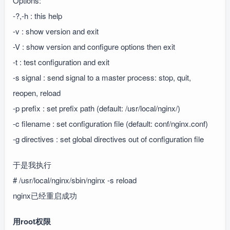
Options:
-?,-h : this help
-v : show version and exit
-V : show version and configure options then exit
-t : test configuration and exit
-s signal : send signal to a master process: stop, quit,
reopen, reload
-p prefix : set prefix path (default: /usr/local/nginx/)
-c filename : set configuration file (default: conf/nginx.conf)
-g directives : set global directives out of configuration file
于是我执行
# /usr/local/nginx/sbin/nginx -s reload
nginx已经重启成功
用root权限