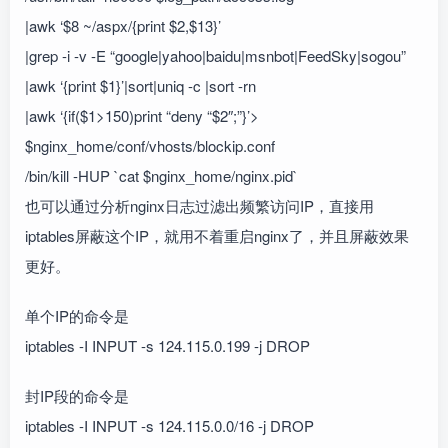
|awk ‘$8 ~/aspx/{print $2,$13}’
|grep -i -v -E “google|yahoo|baidu|msnbot|FeedSky|sogou”
|awk ‘{print $1}’|sort|uniq -c |sort -rn
|awk ‘{if($1>150)print “deny “$2″;”}’>
$nginx_home/conf/vhosts/blockip.conf
/bin/kill -HUP `cat $nginx_home/nginx.pid`
也可以通过分析nginx日志过滤出频繁访问IP，直接用
iptables屏蔽这个IP，就用不着重启nginx了，并且屏蔽效果
更好。
单个IP的命令是
iptables -I INPUT -s 124.115.0.199 -j DROP
封IP段的命令是
iptables -I INPUT -s 124.115.0.0/16 -j DROP