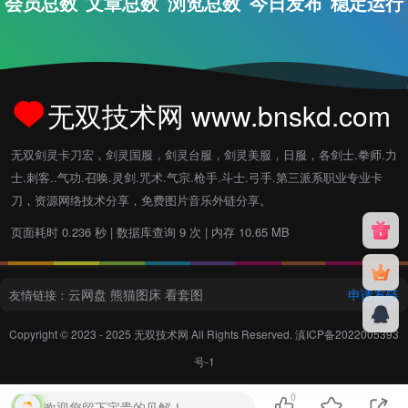
会员总数
文章总数
浏览总数
今日发布
稳定运行
无双技术网 www.bnskd.com
无双剑灵卡刀宏，剑灵国服，剑灵台服，剑灵美服，日服，各剑士.拳师.力
士.刺客..气功.召唤.灵剑.咒术.气宗.枪手.斗士.弓手.第三派系职业专业卡
刀，资源网络技术分享，免费图片音乐外链分享。
页面耗时 0.236 秒 | 数据库查询 9 次 | 内存 10.65 MB
云网盘
熊猫图床
看套图
申请友链
友情链接：
Copyright © 2023 - 2025
无双技术网
All Rights Reserved.
滇ICP备2022005393
号-1
0
欢迎您留下宝贵的见解！