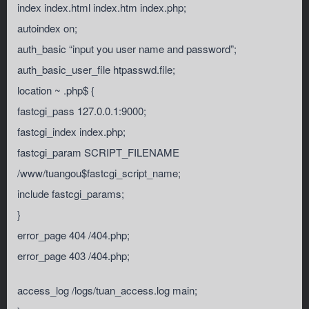
index index.html index.htm index.php;
autoindex on;
auth_basic “input you user name and password”;
auth_basic_user_file htpasswd.file;
location ~ .php$ {
fastcgi_pass 127.0.0.1:9000;
fastcgi_index index.php;
fastcgi_param SCRIPT_FILENAME
/www/tuangou$fastcgi_script_name;
include fastcgi_params;
}
error_page 404 /404.php;
error_page 403 /404.php;
access_log /logs/tuan_access.log main;