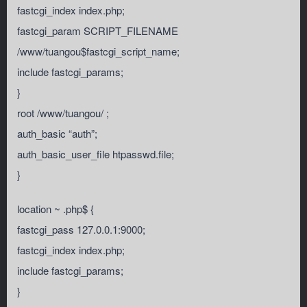
fastcgi_index index.php;
fastcgi_param SCRIPT_FILENAME
/www/tuangou$fastcgi_script_name;
include fastcgi_params;
}
root /www/tuangou/ ;
auth_basic “auth”;
auth_basic_user_file htpasswd.file;
}
location ~ .php$ {
fastcgi_pass 127.0.0.1:9000;
fastcgi_index index.php;
include fastcgi_params;
}