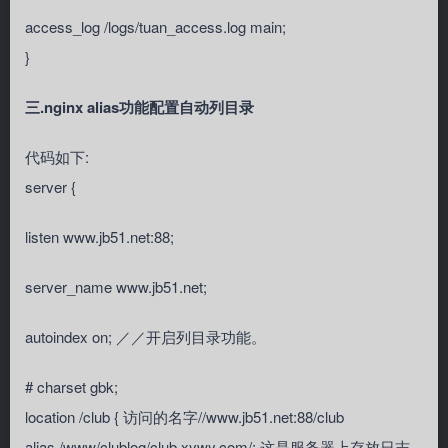
access_log /logs/tuan_access.log main;
}
三.nginx alias功能配置自动列目录
代码如下:
server {
listen www.jb51.net:88;
server_name www.jb51.net;
autoindex on; ／／开启列目录功能。
# charset gbk;
location /club { 访问的名字//www.jb51.net:88/club
alias /www/clublog/club.xywy.com/; 这是服务器上存放日志