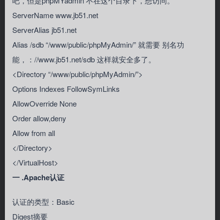
吧，但是phpMYadmin 不在这个目录下，想访问。
ServerName www.jb51.net
ServerAlias jb51.net
Alias /sdb “/www/public/phpMyAdmin/” 就需要 别名功
能，：//www.jb51.net/sdb 这样就安全多了。
<Directory “/www/public/phpMyAdmin/”>
Options Indexes FollowSymLinks
AllowOverride None
Order allow,deny
Allow from all
</Directory>
</VirtualHost>
一 .Apache认证
认证的类型：Basic
Digest摘要