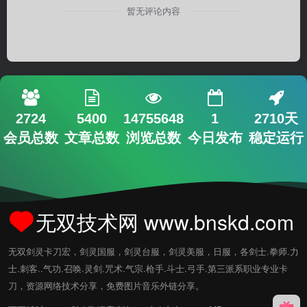
暂无评论内容
2724
5400
14755648
1
2710天
会员总数
文章总数
浏览总数
今日发布
稳定运行
无双技术网 www.bnskd.com
无双剑灵卡刀宏，剑灵国服，剑灵台服，剑灵美服，日服，各剑士.拳师.力
士.刺客..气功.召唤.灵剑.咒术.气宗.枪手.斗士.弓手.第三派系职业专业卡
刀，资源网络技术分享，免费图片音乐外链分享。