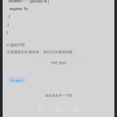
location ~ .*.(js|css)?$ {
expires 1h;
}
}
}
©
版权声明
文章版权归作者所有，未经允许请勿转载。
THE END
nginx
喜欢就支持一下吧
点赞
0
分享
收藏