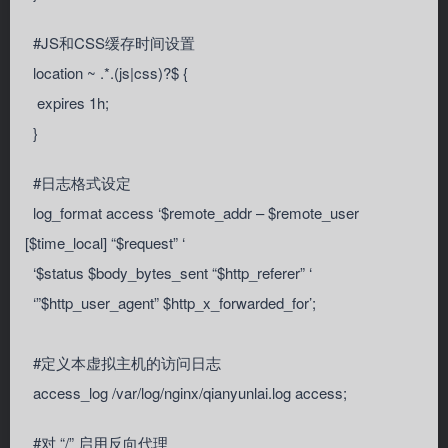
#JS和CSS缓存时间设置
location ~ .*.(js|css)?$ {
expires 1h;
}
#日志格式设定
log_format access ‘$remote_addr – $remote_user
[$time_local] “$request” ‘
‘$status $body_bytes_sent “$http_referer” ‘
‘”$http_user_agent” $http_x_forwarded_for’;
#定义本虚拟主机的访问日志
access_log /var/log/nginx/qianyunlai.log access;
#对 “/” 启用反向代理