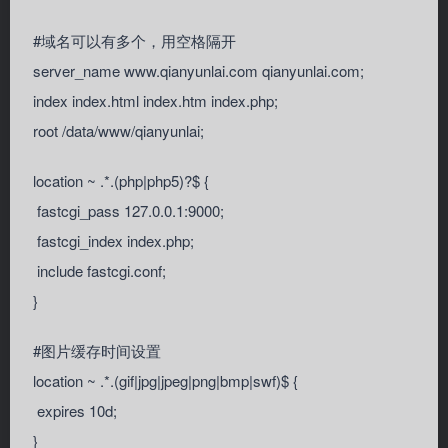
#域名可以有多个，用空格隔开
server_name www.qianyunlai.com qianyunlai.com;
index index.html index.htm index.php;
root /data/www/qianyunlai;
location ~ .*.(php|php5)?$ {
fastcgi_pass 127.0.0.1:9000;
fastcgi_index index.php;
include fastcgi.conf;
}
#图片缓存时间设置
location ~ .*.(gif|jpg|jpeg|png|bmp|swf)$ {
expires 10d;
}