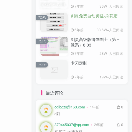
7年前
7年前
36W+人已阅读
36W+人已阅读
剑灵免费自动勇猛-刷花宏
剑灵免费自动勇猛-刷花宏
TOP4
TOP4
6年前
6年前
33.6W+人已阅读
33.6W+人已阅读
剑灵高级版御剑剑士（第三
剑灵高级版御剑剑士（第三
TOP5
TOP5
派系）8.03
派系）8.03
7年前
7年前
28W+人已阅读
28W+人已阅读
卡刀定制
卡刀定制
TOP6
TOP6
7年前
7年前
19W+人已阅读
19W+人已阅读
最近评论
cqlbgzs@163.com
cqlbgzs@163.com
1年前
1年前
0
0
d好
d好
879445037@qq.com
879445037@qq.com
2年前
2年前
0
0
购买了 无法下载
购买了 无法下载