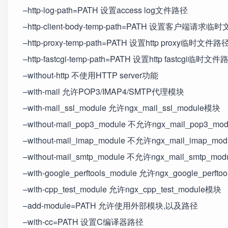
–http-log-path=PATH 设置access log文件路径
–http-client-body-temp-path=PATH 设置客户端请求
–http-proxy-temp-path=PATH 设置http proxy临时文件路
–http-fastcgi-temp-path=PATH 设置http fastcgi临时文件
–without-http 不使用HTTP server功能
–with-mail 允许POP3/IMAP4/SMTP代理模块
–with-mail_ssl_module 允许ngx_mail_ssl_module模块
–without-mail_pop3_module 不允许ngx_mail_pop3_m
–without-mail_imap_module 不允许ngx_mail_imap_mo
–without-mail_smtp_module 不允许ngx_mail_smtp_mo
–with-google_perftools_module 允许ngx_google_per
–with-cpp_test_module 允许ngx_cpp_test_module模块
–add-module=PATH 允许使用外部模块,以及路径
–with-cc=PATH 设置C编译器路径