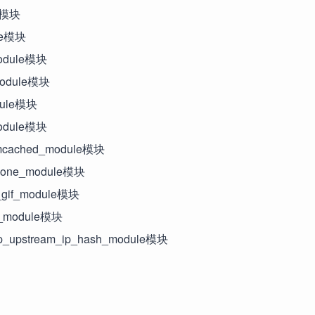
le模块
ule模块
_module模块
_module模块
odule模块
_module模块
emcached_module模块
t_zone_module模块
y_gif_module模块
er_module模块
tp_upstream_ip_hash_module模块