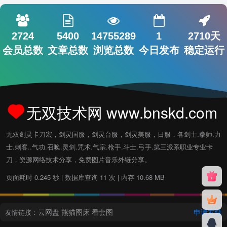
2724
5400
14755289
1
2710天
会员总数
文章总数
浏览总数
今日发布
稳定运行
无双技术网 www.bnskd.com
无双剑灵卡刀宏，剑灵国服，剑灵台服，剑灵美服，日服，各剑士.拳师.力
士.刺客..气功.召唤.灵剑.咒术.气宗.枪手.斗士.弓手.第三派系职业专业卡
刀，资源网络技术分享，免费图片音乐外链分享。
页面耗时 0.245 秒 | 数据库查询 11 次 | 内存 10.68 MB
云网盘
熊猫图床
看套图
申请友链
友情链接：