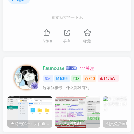
喜欢就支持一下吧
点赞
0
分享
收藏
Fatmouse
关注
0
5399
8
720
1475W+
这家伙很懒，什么都没有写...
天翼云解析：文件直链获取源码
高级火气5.65